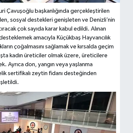
ri Çavuşoğlu başkanlığında gerçekleştirilen
den, sosyal destekleri genişleten ve Denizli’nin
ıracak çok sayıda karar kabul edildi. Alınan
ı desteklemek amacıyla Küçükbaş Hayvancılık
rkların çoğalmasını sağlamak ve kırsalda geçim
ta kadın üreticiler olmak üzere, üreticilere
ek. Ayrıca don, yangın veya yaşlanma
ik sertifikalı zeytin fidanı desteğinden
letildi.