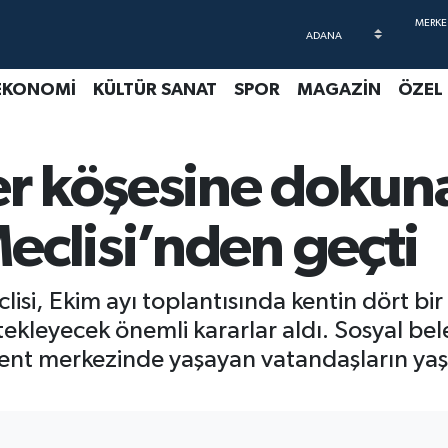
EKONOMİ
KÜLTÜR SANAT
SPOR
MAGAZİN
ÖZEL
er köşesine dokun
eclisi’nden geçti
isi, Ekim ayı toplantısında kentin dört bir
kleyecek önemli kararlar aldı. Sosyal bele
ent merkezinde yaşayan vatandaşların yaşa