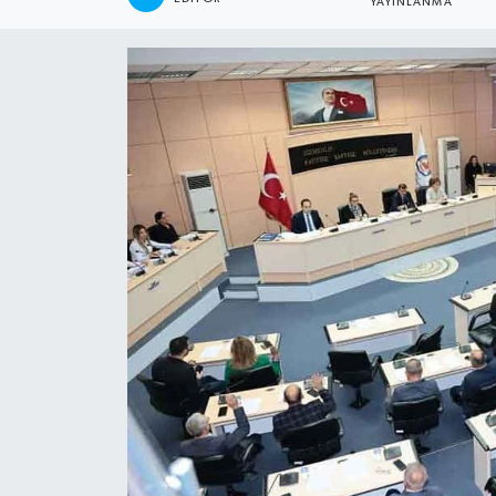
YAYINLANMA
ÖZEL HABER
DTO
RESMİ REKLAM