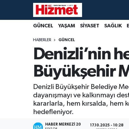
GÜNCEL
Denizli Nöbetçi Eczaneler
GÜNCEL
YAŞAM
SİYASET
SAĞLIK
YAŞAM
Denizli Hava Durumu
HABERLER
GÜNCEL
Denizli’nin h
SİYASET
Denizli Trafik Yoğunluk Haritası
Büyükşehir M
SAĞLIK
Süper Lig Puan Durumu ve Fikstür
EKONOMİ
Tüm Manşetler
Denizli Büyükşehir Belediye Mecl
dayanışmayı ve kalkınmayı deste
KÜLTÜR SANAT
Son Dakika Haberleri
kararlarla, hem kırsalda, hem k
SPOR
Haber Arşivi
hedefleniyor.
MAGAZİN
HABER MERKEZI 20
17.10.2025 - 10:28
EDITÖR