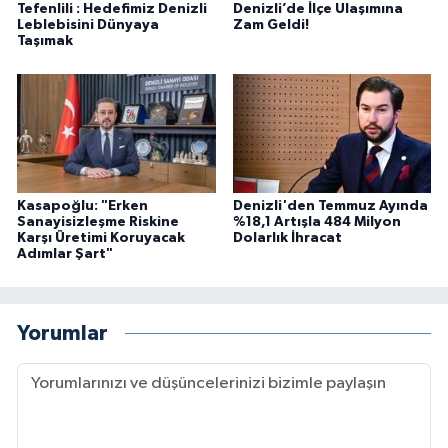
Tefenlili : Hedefimiz Denizli
Denizli’de İlçe Ulaşımına
Leblebisini Dünyaya
Zam Geldi!
Taşımak
Kasapoğlu: "Erken
Denizli'den Temmuz Ayında
Sanayisizleşme Riskine
%18,1 Artışla 484 Milyon
Karşı Üretimi Koruyacak
Dolarlık İhracat
Adımlar Şart"
Yorumlar