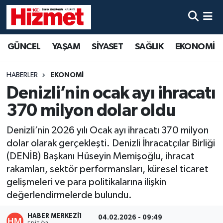
GÜNCEL
Denizli Nöbetçi Eczaneler
GÜNCEL
YAŞAM
SİYASET
SAĞLIK
EKONOMİ
YAŞAM
Denizli Hava Durumu
HABERLER
EKONOMİ
SİYASET
Denizli Trafik Yoğunluk Haritası
Denizli’nin ocak ayı ihracatı
370 milyon dolar oldu
SAĞLIK
Süper Lig Puan Durumu ve Fikstür
Denizli’nin 2026 yılı Ocak ayı ihracatı 370 milyon
EKONOMİ
Tüm Manşetler
dolar olarak gerçekleşti. Denizli İhracatçılar Birliği
(DENİB) Başkanı Hüseyin Memişoğlu, ihracat
KÜLTÜR SANAT
Son Dakika Haberleri
rakamları, sektör performansları, küresel ticaret
gelişmeleri ve para politikalarına ilişkin
SPOR
Haber Arşivi
değerlendirmelerde bulundu.
MAGAZİN
HABER MERKEZI1
04.02.2026 - 09:49