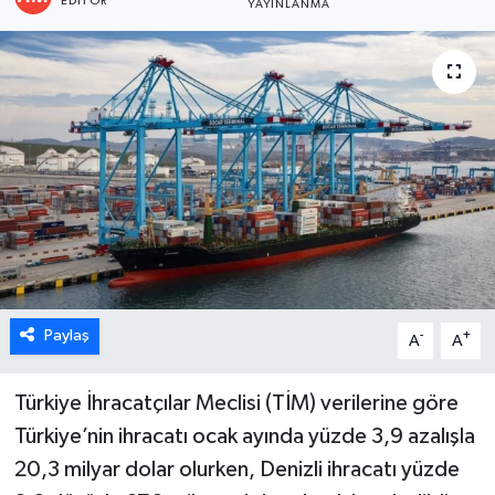
EDITÖR
YAYINLANMA
ÖZEL HABER
DTO
RESMİ REKLAM
Paylaş
-
+
A
A
Türkiye İhracatçılar Meclisi (TİM) verilerine göre
Türkiye’nin ihracatı ocak ayında yüzde 3,9 azalışla
20,3 milyar dolar olurken, Denizli ihracatı yüzde