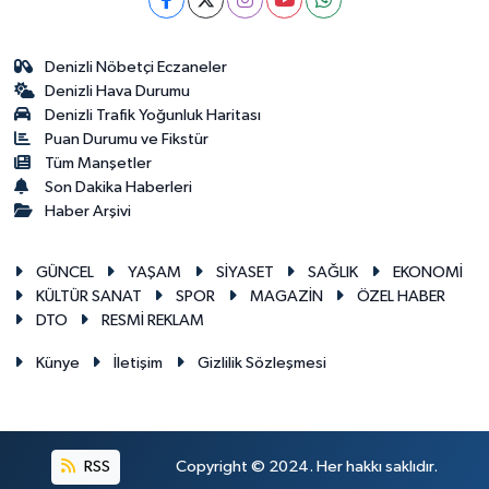
Denizli Nöbetçi Eczaneler
Denizli Hava Durumu
Denizli Trafik Yoğunluk Haritası
Puan Durumu ve Fikstür
Tüm Manşetler
Son Dakika Haberleri
Haber Arşivi
GÜNCEL
YAŞAM
SİYASET
SAĞLIK
EKONOMİ
KÜLTÜR SANAT
SPOR
MAGAZİN
ÖZEL HABER
DTO
RESMİ REKLAM
Künye
İletişim
Gizlilik Sözleşmesi
RSS
Copyright © 2024. Her hakkı saklıdır.