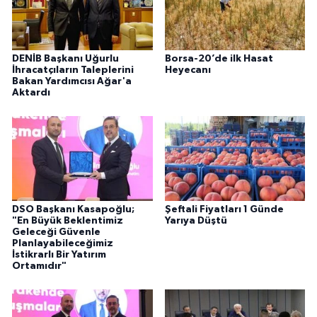
DENİB Başkanı Uğurlu
Borsa-20’de ilk Hasat
İhracatçıların Taleplerini
Heyecanı
Bakan Yardımcısı Ağar'a
Aktardı
DSO Başkanı Kasapoğlu;
Şeftali Fiyatları 1 Günde
"En Büyük Beklentimiz
Yarıya Düştü
Geleceği Güvenle
Planlayabileceğimiz
İstikrarlı Bir Yatırım
Ortamıdır"