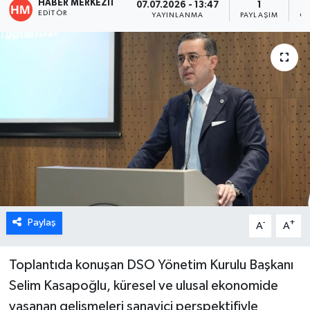
HABER MERKEZI1
07.07.2026 - 13:47
1
EDITÖR
YAYINLANMA
PAYLAŞIM
OK
ÖZEL HABER
DTO
RESMİ REKLAM
Paylaş
-
+
A
A
Toplantıda konuşan DSO Yönetim Kurulu Başkanı
Selim Kasapoğlu, küresel ve ulusal ekonomide
yaşanan gelişmeleri sanayici perspektifiyle