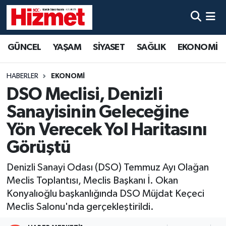
GÜNCEL
Denizli Nöbetçi Eczaneler
GÜNCEL
YAŞAM
SİYASET
SAĞLIK
EKONOMİ
YAŞAM
Denizli Hava Durumu
HABERLER
EKONOMİ
SİYASET
Denizli Trafik Yoğunluk Haritası
DSO Meclisi, Denizli
Sanayisinin Geleceğine
SAĞLIK
Süper Lig Puan Durumu ve Fikstür
Yön Verecek Yol Haritasını
EKONOMİ
Tüm Manşetler
Görüştü
Denizli Sanayi Odası (DSO) Temmuz Ayı Olağan
KÜLTÜR SANAT
Son Dakika Haberleri
Meclis Toplantısı, Meclis Başkanı İ. Okan
SPOR
Haber Arşivi
Konyalıoğlu başkanlığında DSO Müjdat Keçeci
Meclis Salonu'nda gerçekleştirildi.
MAGAZİN