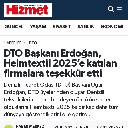
GÜNCEL
Denizli Nöbetçi Eczaneler
GÜNCEL
YAŞAM
SİYASET
SAĞLIK
EKONOMİ
YAŞAM
Denizli Hava Durumu
HABERLER
DTO
SİYASET
Denizli Trafik Yoğunluk Haritası
DTO Başkanı Erdoğan,
Heimtextil 2025’e katılan
SAĞLIK
Süper Lig Puan Durumu ve Fikstür
firmalara teşekkür etti
EKONOMİ
Tüm Manşetler
Denizli Ticaret Odası (DTO) Başkanı Uğur
Erdoğan, DTO üyelerinden oluşan Denizlili
KÜLTÜR SANAT
Son Dakika Haberleri
tekstilcilerin, trend belirleyen öncü üreticiler
olduklarını Heimtextil 2025'te bir kez daha tüm
SPOR
Haber Arşivi
dünyaya gösterdiklerini dile getirdi.
MAGAZİN
HABER MERKEZI
21.01.2025 - 16:28
07.03.2025 - 11: