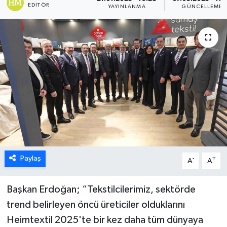
EDITÖR
YAYINLANMA
GÜNCELLEME
ÖZEL HABER
DTO
RESMİ REKLAM
Paylaş
-
+
A
A
Başkan Erdoğan; “Tekstilcilerimiz, sektörde
trend belirleyen öncü üreticiler olduklarını
Heimtextil 2025'te bir kez daha tüm dünyaya