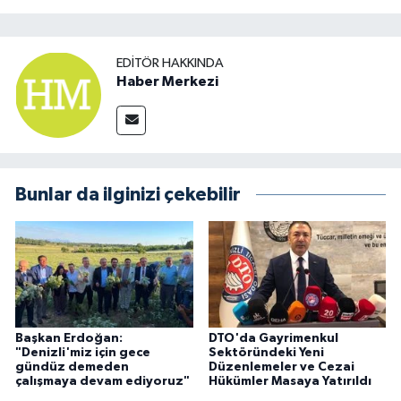
EDITÖR HAKKINDA
Haber Merkezi
Bunlar da ilginizi çekebilir
Başkan Erdoğan:
DTO'da Gayrimenkul
"Denizli'miz için gece
Sektöründeki Yeni
gündüz demeden
Düzenlemeler ve Cezai
çalışmaya devam ediyoruz"
Hükümler Masaya Yatırıldı