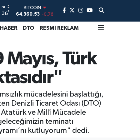
BITCOIN
°
36
64.360,53
-0.76
DOLAR
47,7069
0.17
 HABER
DTO
RESMİ REKLAM
EURO
55,0265
0.01
STERLİN
 Mayıs, Türk
64,1897
0.02
GRAM ALTIN
6574.81
1.44
ktasıdır"
BİST100
13.887
64
sızlık mücadelesini başlattığı,
rten Denizli Ticaret Odası (DTO)
Atatürk ve Millî Mücadele
geleceğimizin teminatı
yramı’nı kutluyorum" dedi.