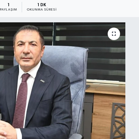
1
1 DK
PAYLAŞIM
OKUNMA SÜRESI