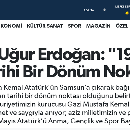
EKONOMİ
KÜLTÜR SANAT
SPOR
MAGAZİN
ÖZEL
Uğur Erdoğan: "19
Tarihi Bir Dönüm No
 Kemal Atatürk’ün Samsun’a çıkarak bağım
iren tarihi bir dönüm noktası olduğunu beli
iyetimizin kurucusu Gazi Mustafa Kemal 
 ve saygıyla anıyor; aziz milletimizin ve 
 Mayıs Atatürk’ü Anma, Gençlik ve Spor Ba