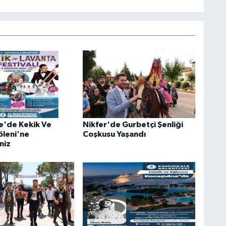
e'de Kekik Ve
Nikfer'de Gurbetçi Şenliği
öleni'ne
Coşkusu Yaşandı
niz