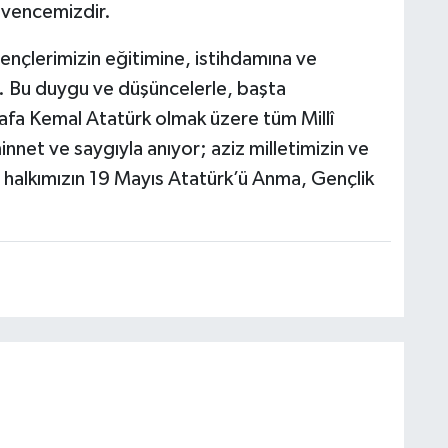
üvencemizdir.
 gençlerimizin eğitimine, istihdamına ve
uz. Bu duygu ve düşüncelerle, başta
fa Kemal Atatürk olmak üzere tüm Millî
net ve saygıyla anıyor; aziz milletimizin ve
e halkımızın 19 Mayıs Atatürk’ü Anma, Gençlik