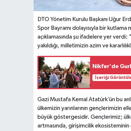
DTO Yönetim Kurulu Başkanı Uğur Erd
Spor Bayramı dolayısıyla bir kutlama 
açıklamasında şu ifadelere yer verdi:
yakıldığı, milletimizin azim ve kararlılı
Nikfer'de Gur
İçeriği Görüntül
Gazi Mustafa Kemal Atatürk’ün bu an
ülkemizin yarınlarının gençlerimizin 
büyük göstergesidir. Gençlerimiz; ül
artmasında, girişimcilik ekosisteminin