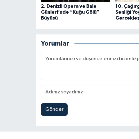
2. Denizli Opera ve Bale
10. Çağır
Günleri’nde “Kuğu Gölü”
Şenliği Yo
Büyüsü
Gerçekleş
Yorumlar
Gönder