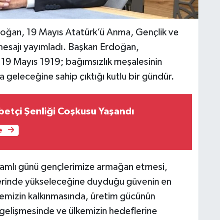
oğan, 19 Mayıs Atatürk’ü Anma, Gençlik ve
mesajı yayımladı. Başkan Erdoğan,
 "19 Mayıs 1919; bağımsızlık meşalesinin
kla geleceğine sahip çıktığı kutlu bir gündür.
betçi Şenliği Coşkusu Yaşandı
e
lamlı günü gençlerimize armağan etmesi,
ellerinde yükseleceğine duyduğu güvenin en
kemizin kalkınmasında, üretim gücünün
 gelişmesinde ve ülkemizin hedeflerine