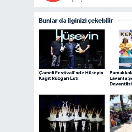
Bunlar da ilginizi çekebilir
Çameli Festivali’nde Hüseyin
Pamukkal
Kağıt Rüzgarı Esti
Lavanta Ş
Daventlisi