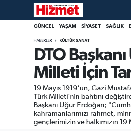
GÜNCEL
Denizli Nöbetçi Eczaneler
GÜNCEL
YAŞAM
SİYASET
SAĞLIK
YAŞAM
Denizli Hava Durumu
HABERLER
KÜLTÜR SANAT
DTO Başkanı 
SİYASET
Denizli Trafik Yoğunluk Haritası
Milleti İçin 
SAĞLIK
Süper Lig Puan Durumu ve Fikstür
EKONOMİ
Tüm Manşetler
19 Mayıs 1919’un, Gazi Mustafa
Türk Milleti’nin bahtını değişt
KÜLTÜR SANAT
Son Dakika Haberleri
Başkanı Uğur Erdoğan; "Cumhur
SPOR
Haber Arşivi
kahramanlarımızı rahmet, minnet
gençlerimizin ve halkımızın 19
MAGAZİN