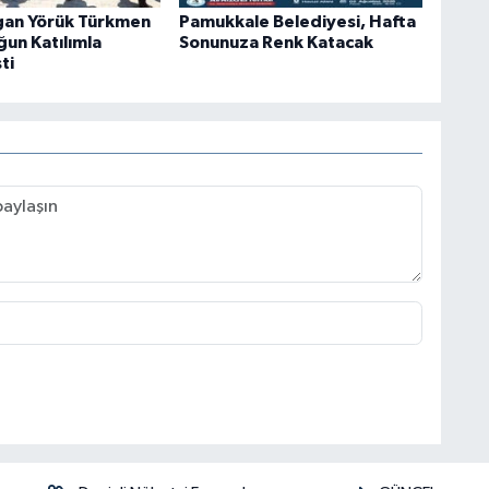
gan Yörük Türkmen
Pamukkale Belediyesi, Hafta
ğun Katılımla
Sonunuza Renk Katacak
ti