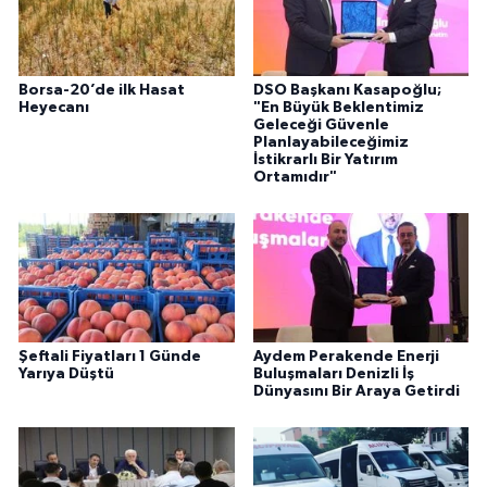
Borsa-20’de ilk Hasat
DSO Başkanı Kasapoğlu;
Heyecanı
"En Büyük Beklentimiz
Geleceği Güvenle
Planlayabileceğimiz
İstikrarlı Bir Yatırım
Ortamıdır"
Şeftali Fiyatları 1 Günde
Aydem Perakende Enerji
Yarıya Düştü
Buluşmaları Denizli İş
Dünyasını Bir Araya Getirdi