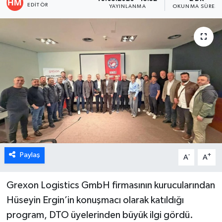
EDITÖR
YAYINLANMA
OKUNMA SÜRESI
ÖZEL HABER
DTO
RESMİ REKLAM
Paylaş
-
+
A
A
Grexon Logistics GmbH firmasının kurucularından
Hüseyin Ergin’in konuşmacı olarak katıldığı
program, DTO üyelerinden büyük ilgi gördü.