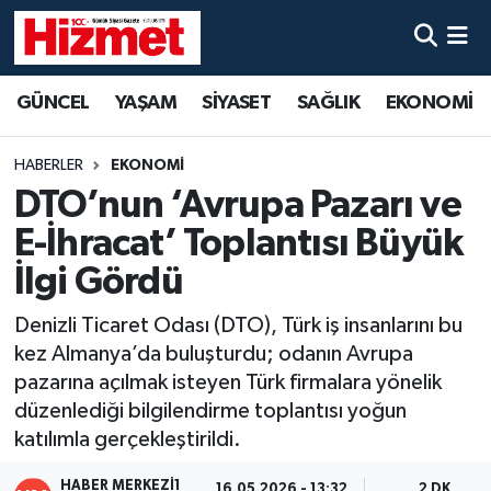
GÜNCEL
Denizli Nöbetçi Eczaneler
GÜNCEL
YAŞAM
SİYASET
SAĞLIK
EKONOMİ
YAŞAM
Denizli Hava Durumu
HABERLER
EKONOMİ
SİYASET
Denizli Trafik Yoğunluk Haritası
DTO’nun ‘Avrupa Pazarı ve
E-İhracat’ Toplantısı Büyük
SAĞLIK
Süper Lig Puan Durumu ve Fikstür
İlgi Gördü
EKONOMİ
Tüm Manşetler
Denizli Ticaret Odası (DTO), Türk iş insanlarını bu
kez Almanya’da buluşturdu; odanın Avrupa
KÜLTÜR SANAT
Son Dakika Haberleri
pazarına açılmak isteyen Türk firmalara yönelik
düzenlediği bilgilendirme toplantısı yoğun
SPOR
Haber Arşivi
katılımla gerçekleştirildi.
MAGAZİN
HABER MERKEZI1
16.05.2026 - 13:32
2 DK