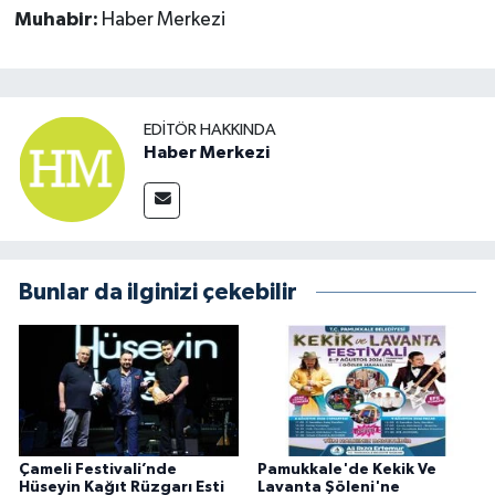
Muhabir:
Haber Merkezi
EDITÖR HAKKINDA
Haber Merkezi
Bunlar da ilginizi çekebilir
Çameli Festivali’nde
Pamukkale'de Kekik Ve
Hüseyin Kağıt Rüzgarı Esti
Lavanta Şöleni'ne