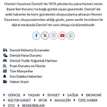
Hizmet Gazetesi Denizli'de 1976 yılından bu yana hizmet veren
Basın İlan Kurumu'na bağlı günlük siyasi gazetedir. Denizli'de
anlık haberler ile kent gündemini okuyucularına aktaran Hizmet
Gazetesi; okuyucularından aldığı güçle, yarım asırlık tecrübesi ile
dijital medyada Denizli'nin sesi olmayı sürdürmektedir.
Denizli Nöbetçi Eczaneler
Denizli Hava Durumu
Denizli Trafik Yoğunluk Haritası
Puan Durumu ve Fikstür
Tüm Manşetler
Son Dakika Haberleri
Haber Arşivi
GÜNCEL
YAŞAM
SİYASET
SAĞLIK
EKONOMİ
KÜLTÜR SANAT
SPOR
MAGAZİN
ÖZEL HABER
DTO
RESMİ REKLAM