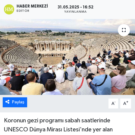
HABER MERKEZI
31.05.2025 - 16:52
ÖZEL HABER
EDITÖR
YAYINLANMA
DTO
RESMİ REKLAM
Paylaş
-
+
A
A
Koronun gezi programı sabah saatlerinde
UNESCO Dünya Mirası Listesi'nde yer alan