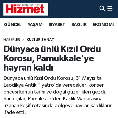
GÜNCEL
Denizli Nöbetçi Eczaneler
GÜNCEL
YAŞAM
SİYASET
SAĞLIK
EKONOMİ
YAŞAM
Denizli Hava Durumu
HABERLER
KÜLTÜR SANAT
SİYASET
Denizli Trafik Yoğunluk Haritası
Dünyaca ünlü Kızıl Ordu
Korosu, Pamukkale'ye
SAĞLIK
Süper Lig Puan Durumu ve Fikstür
hayran kaldı
EKONOMİ
Tüm Manşetler
Dünyaca ünlü Kızıl Ordu Korosu, 31 Mayıs'ta
Laodikya Antik Tiyatro'da verecekleri konser
KÜLTÜR SANAT
Son Dakika Haberleri
öncesi kentin tarihi ve doğal güzellikleri gezdi.
Sanatçılar, Pamukkale'den Kaklık Mağarasına
SPOR
Haber Arşivi
uzanan keşif rotasında bölgeye hayran kaldıklarını
ifade etti.
MAGAZİN