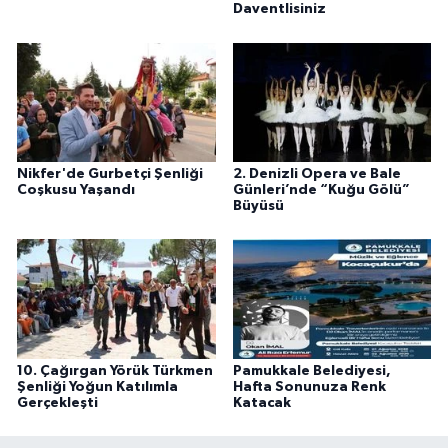
Daventlisiniz
Nikfer'de Gurbetçi Şenliği
2. Denizli Opera ve Bale
Coşkusu Yaşandı
Günleri’nde “Kuğu Gölü”
Büyüsü
10. Çağırgan Yörük Türkmen
Pamukkale Belediyesi,
Şenliği Yoğun Katılımla
Hafta Sonunuza Renk
Gerçekleşti
Katacak