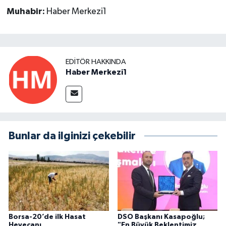
Muhabir:
Haber Merkezi1
EDITÖR HAKKINDA
Haber Merkezi1
Bunlar da ilginizi çekebilir
Borsa-20’de ilk Hasat
DSO Başkanı Kasapoğlu;
Heyecanı
"En Büyük Beklentimiz