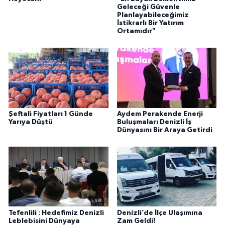
Geleceği Güvenle
Planlayabileceğimiz
İstikrarlı Bir Yatırım
Ortamıdır"
Şeftali Fiyatları 1 Günde
Aydem Perakende Enerji
Yarıya Düştü
Buluşmaları Denizli İş
Dünyasını Bir Araya Getirdi
Tefenlili : Hedefimiz Denizli
Denizli’de İlçe Ulaşımına
Leblebisini Dünyaya
Zam Geldi!