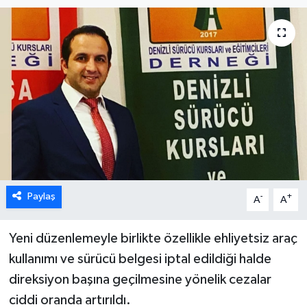
ÖZEL HABER
DTO
RESMİ REKLAM
Paylaş
-
+
A
A
Yeni düzenlemeyle birlikte özellikle ehliyetsiz araç
kullanımı ve sürücü belgesi iptal edildiği halde
direksiyon başına geçilmesine yönelik cezalar
ciddi oranda artırıldı.