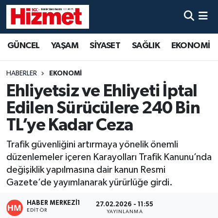
GÜNCEL
Denizli Nöbetçi Eczaneler
GÜNCEL
YAŞAM
SİYASET
SAĞLIK
EKONOMİ
YAŞAM
Denizli Hava Durumu
HABERLER
EKONOMİ
SİYASET
Denizli Trafik Yoğunluk Haritası
Ehliyetsiz ve Ehliyeti İptal
Edilen Sürücülere 240 Bin
SAĞLIK
Süper Lig Puan Durumu ve Fikstür
TL’ye Kadar Ceza
EKONOMİ
Tüm Manşetler
Trafik güvenliğini artırmaya yönelik önemli
düzenlemeler içeren Karayolları Trafik Kanunu’nda
KÜLTÜR SANAT
Son Dakika Haberleri
değişiklik yapılmasına dair kanun Resmi
Gazete’de yayımlanarak yürürlüğe girdi.
SPOR
Haber Arşivi
HABER MERKEZI1
27.02.2026 - 11:55
MAGAZİN
EDITÖR
YAYINLANMA