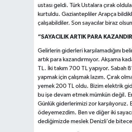
ustası geldi. Türk Ustalara çırak oldul
kurtuldu. Gaziantepliler Arapça bildikl
çalışabildiler. Son sayacılar biraz olsu
“SAYACILIK ARTIK PARA KAZANDI
Gelirlerin giderleri karşılamadığını beli
artık para kazandırmıyor. Akşama kada
TL. İki takım 700 TL yapıyor. Sabah 8’
yapmak için çalışmak lazım. Çırak olma
yemek 200 TL oldu. Bizim elektrik gid
bu işe devam etmek mümkün değil. 
Günlük giderlerimizi zor karşılıyoruz. 
ödeyemezdim. Ben ve diğer iki sayacı 
dediğimizde meslek Denizli’de bitecek