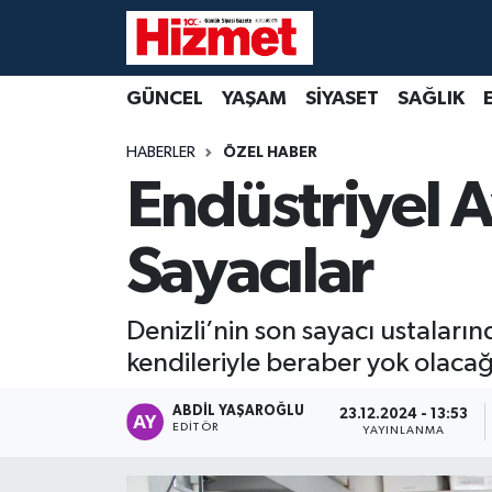
GÜNCEL
Denizli Nöbetçi Eczaneler
GÜNCEL
YAŞAM
SİYASET
SAĞLIK
YAŞAM
Denizli Hava Durumu
HABERLER
ÖZEL HABER
Endüstriyel A
SİYASET
Denizli Trafik Yoğunluk Haritası
Sayacılar
SAĞLIK
Süper Lig Puan Durumu ve Fikstür
EKONOMİ
Tüm Manşetler
Denizli’nin son sayacı ustaları
kendileriyle beraber yok olacağ
KÜLTÜR SANAT
Son Dakika Haberleri
ABDIL YAŞAROĞLU
23.12.2024 - 13:53
SPOR
Haber Arşivi
EDITÖR
YAYINLANMA
MAGAZİN