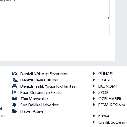
Denizli Nöbetçi Eczaneler
GÜNCEL
Denizli Hava Durumu
SİYASET
Denizli Trafik Yoğunluk Haritası
EKONOMİ
Puan Durumu ve Fikstür
SPOR
Tüm Manşetler
ÖZEL HABER
Son Dakika Haberleri
RESMİ REKLAM
si
Haber Arşivi
ini
Künye
Gizlilik Sözleşm