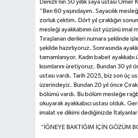
Denizli’nin 50 yıllık saya ustası Ömer
“Ben 60 yaşındayım. Sayacılık mesleğ
zorluk çektim. Dört yıl çıraklığın sonu
mesleği ayakkabının üst yüzünü imal mes
Tıraşlanan derileri numara şeklinde i
şekilde hazırlıyoruz. Sonrasında ayak
tamamlanıyor. Kadın babet ayakkabı üst
kısımlarını üretiyoruz. Bundan 30 yıl 
ustası vardı. Tarih 2025, biz son üç 
üzerindeyiz. Bundan 20 yıl önce Çırak
bölümü vardı. Bu bölüm mesleğe rağb
okuyarak ayakkabıcı ustası olduk. Gerç
imalat ve dikimi dediğinizde İtalyanla
“İĞNEYE BAKTIĞIM İÇİN GÖZÜM 