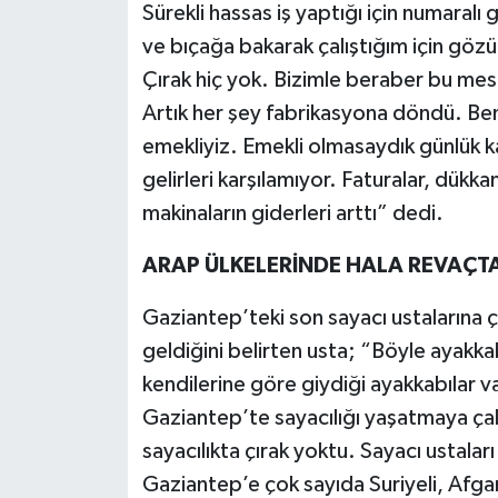
Sürekli hassas iş yaptığı için numaralı 
ve bıçağa bakarak çalıştığım için gözü
Çırak hiç yok. Bizimle beraber bu mes
Artık her şey fabrikasyona döndü. Be
emekliyiz. Emekli olmasaydık günlük k
gelirleri karşılamıyor. Faturalar, dükka
makinaların giderleri arttı” dedi.
ARAP ÜLKELERİNDE HALA REVAÇT
Gaziantep’teki son sayacı ustalarına çı
geldiğini belirten usta; “Böyle ayakkab
kendilerine göre giydiği ayakkabılar v
Gaziantep’te sayacılığı yaşatmaya çal
sayacılıkta çırak yoktu. Sayacı ustala
Gaziantep’e çok sayıda Suriyeli, Afgani