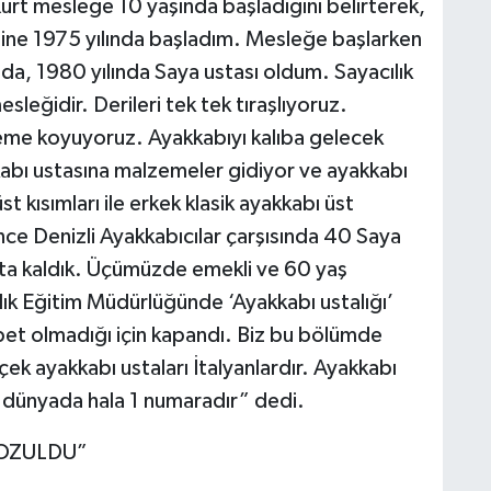
 Kurt mesleğe 10 yaşında başladığını belirterek,
ine 1975 yılında başladım. Mesleğe başlarken
nda, 1980 yılında Saya ustası oldum. Sayacılık
leğidir. Derileri tek tek tıraşlıyoruz.
şleme koyuyoruz. Ayakkabıyı kalıba gelecek
kabı ustasına malzemeler gidiyor ve ayakkabı
 kısımları ile erkek klasik ayakkabı üst
önce Denizli Ayakkabıcılar çarşısında 40 Saya
usta kaldık. Üçümüzde emekli ve 60 yaş
lık Eğitim Müdürlüğünde ‘Ayakkabı ustalığı’
et olmadığı için kapandı. Biz bu bölümde
ek ayakkabı ustaları İtalyanlardır. Ayakkabı
r dünyada hala 1 numaradır” dedi.
BOZULDU”