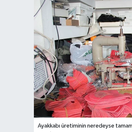
ÖZEL HABER
DTO
RESMİ REKLAM
Ayakkabı üretiminin neredeyse tamamı 