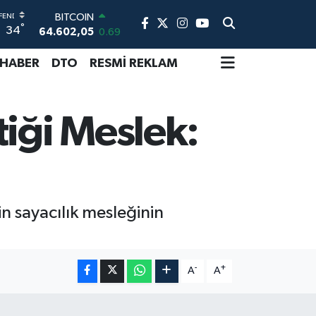
BITCOIN
64.602,05
0.69
°
34
DOLAR
47,5986
0.06
 HABER
DTO
RESMİ REKLAM
EURO
55,0700
0.1
STERLİN
64,2438
0.21
tiği Meslek:
GRAM ALTIN
6518.23
0.39
BİST100
13.768
48
in sayacılık mesleğinin
-
+
A
A