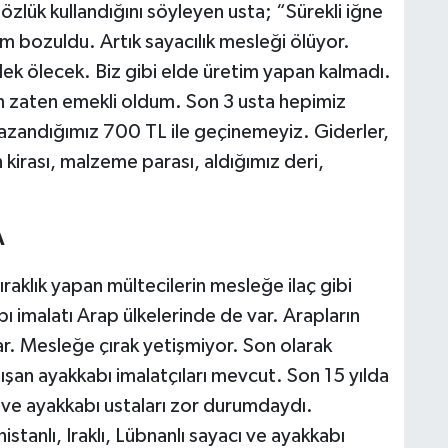
gözlük kullandığını söyleyen usta; “Sürekli iğne
m bozuldu. Artık sayacılık mesleği ölüyor.
lek ölecek. Biz gibi elde üretim yapan kalmadı.
n zaten emekli oldum. Son 3 usta hepimiz
azandığımız 700 TL ile geçinemeyiz. Giderler,
n kirası, malzeme parası, aldığımız deri,
A
raklık yapan mültecilerin mesleğe ilaç gibi
ı imalatı Arap ülkelerinde de var. Arapların
ar. Mesleğe çırak yetişmiyor. Son olarak
ışan ayakkabı imalatçıları mevcut. Son 15 yılda
rı ve ayakkabı ustaları zor durumdaydı.
stanlı, Iraklı, Lübnanlı sayacı ve ayakkabı