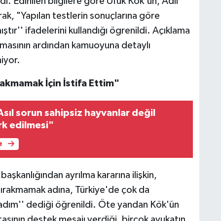
di. Edinilen bilgilere göre Ufuk Kök'ün, Adli
ak, "Yapılan testlerin sonuçlarına göre
ır'' ifadelerini kullandığı ögrenildi. Açıklama
ılmasının ardından kamuoyuna detaylı
iyor.
akmamak İçin İstifa Ettim"
Asıl sorun sahipsiz hayvanlar değil
erk edilmesi"
e
aşkanlığından ayrılma kararına ilişkin,
 bırakmamak adına, Türkiye'de çok da
adım'' dediği öğrenildi. Öte yandan Kök'ün
taşının destek mesajı verdiği, birçok avukatın