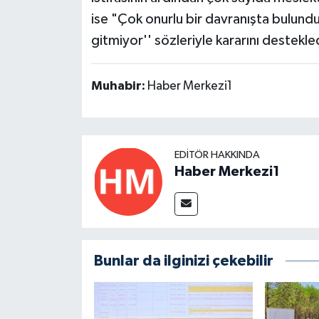
ise "Çok onurlu bir davranışta bulund
gitmiyor'' sözleriyle kararını destekled
Muhabir:
Haber Merkezi1
EDITÖR HAKKINDA
Haber Merkezi1
Bunlar da ilginizi çekebilir