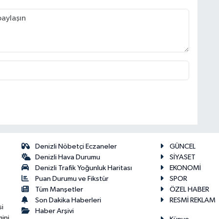
Denizli Nöbetçi Eczaneler
GÜNCEL
Denizli Hava Durumu
SİYASET
Denizli Trafik Yoğunluk Haritası
EKONOMİ
Puan Durumu ve Fikstür
SPOR
Tüm Manşetler
ÖZEL HABER
Son Dakika Haberleri
RESMİ REKLAM
si
Haber Arşivi
ini