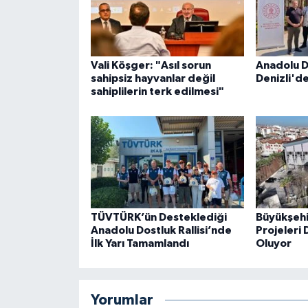
Vali Köşger: "Asıl sorun
Anadolu Do
sahipsiz hayvanlar değil
Denizli'd
sahiplilerin terk edilmesi"
TÜVTÜRK’ün Desteklediği
Büyükşehi
Anadolu Dostluk Rallisi’nde
Projeleri 
İlk Yarı Tamamlandı
Oluyor
Yorumlar