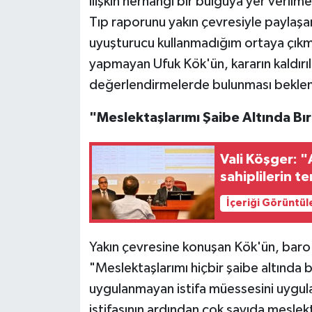
ilişkin herhangi bir bulguya yer verilme
Tıp raporunu yakın çevresiyle paylaşar
uyuşturucu kullanmadığım ortaya çıkmışt
yapmayan Ufuk Kök'ün, kararın kaldır
değerlendirmelerde bulunması beklen
"Meslektaşlarımı Şaibe Altında Bır
Vali Köşger: "
sahiplilerin t
İçeriği Görüntül
Yakın çevresine konuşan Kök'ün, baro b
"Meslektaşlarımı hiçbir şaibe altında
uygulanmayan istifa müessesini uygul
istifasının ardından çok sayıda meslek