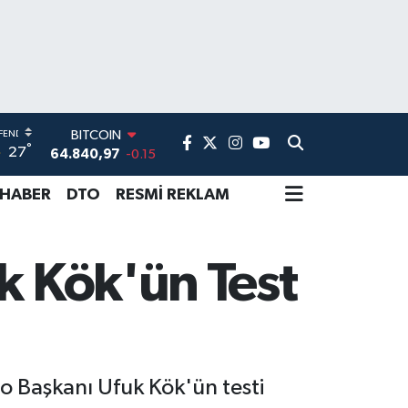
BITCOIN
°
64.840,97
-0.15
27
DOLAR
47,7436
0.18
 HABER
DTO
RESMİ REKLAM
EURO
55,2510
0.32
STERLİN
k Kök'ün Test
64,4811
0.38
GRAM ALTIN
6660.55
0
BİST100
13.779
-14
o Başkanı Ufuk Kök'ün testi