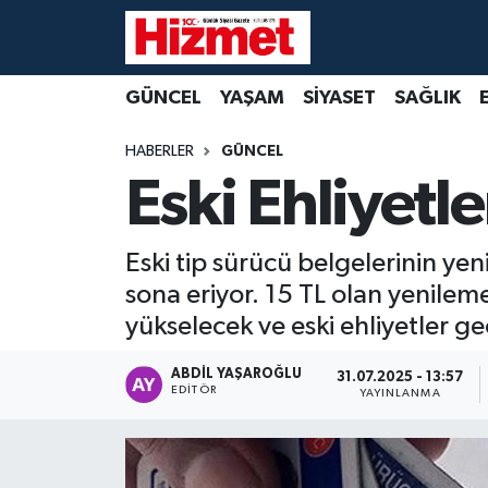
GÜNCEL
Denizli Nöbetçi Eczaneler
GÜNCEL
YAŞAM
SİYASET
SAĞLIK
YAŞAM
Denizli Hava Durumu
HABERLER
GÜNCEL
Eski Ehliyetl
SİYASET
Denizli Trafik Yoğunluk Haritası
SAĞLIK
Süper Lig Puan Durumu ve Fikstür
Eski tip sürücü belgelerinin y
sona eriyor. 15 TL olan yenileme 
EKONOMİ
Tüm Manşetler
yükselecek ve eski ehliyetler ge
KÜLTÜR SANAT
Son Dakika Haberleri
ABDIL YAŞAROĞLU
31.07.2025 - 13:57
EDITÖR
YAYINLANMA
SPOR
Haber Arşivi
MAGAZİN