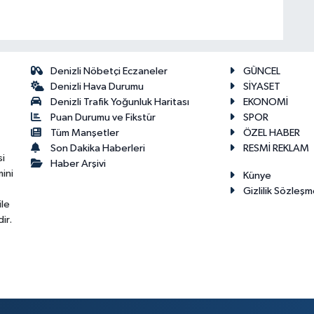
Denizli Nöbetçi Eczaneler
GÜNCEL
Denizli Hava Durumu
SİYASET
Denizli Trafik Yoğunluk Haritası
EKONOMİ
Puan Durumu ve Fikstür
SPOR
Tüm Manşetler
ÖZEL HABER
Son Dakika Haberleri
RESMİ REKLAM
si
Haber Arşivi
ini
Künye
Gizlilik Sözleşm
ile
ir.