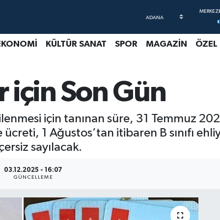
EKONOMİ
KÜLTÜR SANAT
SPOR
MAGAZİN
ÖZEL
er için Son Gün
enilenmesi için tanınan süre, 31 Temmuz 20
ücreti, 1 Ağustos’tan itibaren B sınıfı ehli
çersiz sayılacak.
03.12.2025 - 16:07
GÜNCELLEME