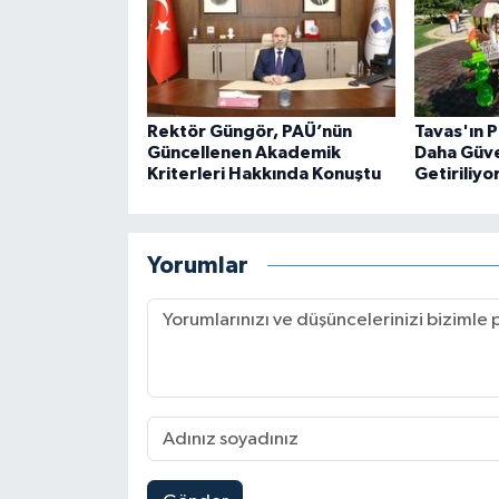
Rektör Güngör, PAÜ’nün
Tavas'ın P
Güncellenen Akademik
Daha Güve
Kriterleri Hakkında Konuştu
Getiriliyo
Yorumlar