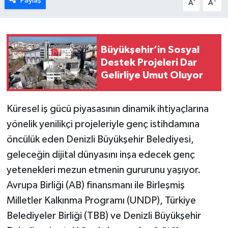
Paylaş
-
+
A
A
Büyükşehir’in Sosyal
Destek Projeleri Dar
Gelirliye Umut Oluyor
Küresel iş gücü piyasasının dinamik ihtiyaçlarına
yönelik yenilikçi projeleriyle genç istihdamına
öncülük eden Denizli Büyükşehir Belediyesi,
geleceğin dijital dünyasını inşa edecek genç
yetenekleri mezun etmenin gururunu yaşıyor.
Avrupa Birliği (AB) finansmanı ile Birleşmiş
Milletler Kalkınma Programı (UNDP), Türkiye
Belediyeler Birliği (TBB) ve Denizli Büyükşehir