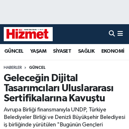
GÜNCEL
Denizli Nöbetçi Eczaneler
YAŞAM
Denizli Hava Durumu
GÜNCEL
YAŞAM
SİYASET
SAĞLIK
EKONOMİ
SİYASET
Denizli Trafik Yoğunluk Haritası
SAĞLIK
Süper Lig Puan Durumu ve Fikstür
HABERLER
GÜNCEL
Geleceğin Dijital
EKONOMİ
Tüm Manşetler
Tasarımcıları Uluslararası
KÜLTÜR SANAT
Son Dakika Haberleri
Sertifikalarına Kavuştu
Avrupa Birliği finansmanıyla UNDP, Türkiye
SPOR
Haber Arşivi
Belediyeler Birliği ve Denizli Büyükşehir Belediyesi
iş birliğinde yürütülen "Bugünün Gençleri
MAGAZİN