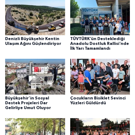
Denizli Büyükşehir Kentin
TÜVTÜRK’ün Desteklediği
Ulaşım Ağını Güçlendiriyor
Anadolu Dostluk Rallisi’nde
İlk Yarı Tamamlandı
Büyükşehir’in Sosyal
Çocukların Bisiklet Sevinci
Destek Projeleri Dar
Yüzleri Güldürdü
Gelirliye Umut Oluyor