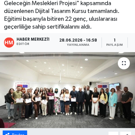
Geleceğin Meslekleri Projesi" kapsamında
düzenlenen Dijital Tasarım Kursu tamamlandı.
ÖZEL HABER
Eğitimi başarıyla bitiren 22 genç, uluslararası
DTO
geçerliliğe sahip sertifikalarını aldı.
HABER MERKEZI1
28.06.2026 - 16:58
1
RESMİ REKLAM
EDITÖR
YAYINLANMA
PAYLAŞIM
O