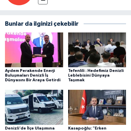
Bunlar da ilginizi çekebilir
Aydem Perakende Enerji
Tefenlili : Hedefimiz Denizli
Buluşmaları Denizli İş
Leblebisini Dünyaya
Dünyasını Bir Araya Getirdi
Taşımak
Denizli’de İlçe Ulaşımına
Kasapoğlu: "Erken