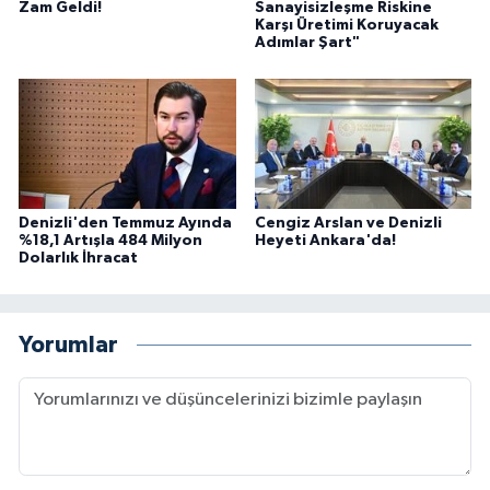
Zam Geldi!
Sanayisizleşme Riskine
Karşı Üretimi Koruyacak
Adımlar Şart"
Denizli'den Temmuz Ayında
Cengiz Arslan ve Denizli
%18,1 Artışla 484 Milyon
Heyeti Ankara'da!
Dolarlık İhracat
Yorumlar