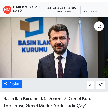
HABER MERKEZI1
23.05.2026 - 21:07
1
ÖZEL HABER
EDITÖR
YAYINLANMA
PAYLAŞIM
O
DTO
RESMİ REKLAM
Paylaş
-
+
A
A
Basın İlan Kurumu 33. Dönem 7. Genel Kurul
Toplantısı, Genel Müdür Abdulkadir Çay’ın