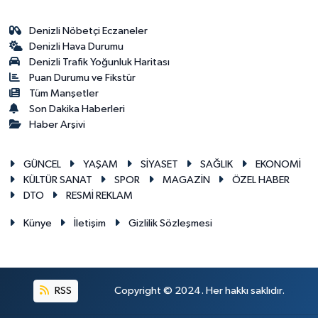
Denizli Nöbetçi Eczaneler
Denizli Hava Durumu
Denizli Trafik Yoğunluk Haritası
Puan Durumu ve Fikstür
Tüm Manşetler
Son Dakika Haberleri
Haber Arşivi
GÜNCEL
YAŞAM
SİYASET
SAĞLIK
EKONOMİ
KÜLTÜR SANAT
SPOR
MAGAZİN
ÖZEL HABER
DTO
RESMİ REKLAM
Künye
İletişim
Gizlilik Sözleşmesi
RSS
Copyright © 2024. Her hakkı saklıdır.