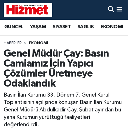
GÜNCEL
Denizli Nöbetçi Eczaneler
GÜNCEL
YAŞAM
SİYASET
SAĞLIK
EKONOMİ
YAŞAM
Denizli Hava Durumu
HABERLER
EKONOMİ
SİYASET
Denizli Trafik Yoğunluk Haritası
Genel Müdür Çay: Basın
Camiamız İçin Yapıcı
SAĞLIK
Süper Lig Puan Durumu ve Fikstür
Çözümler Üretmeye
EKONOMİ
Tüm Manşetler
Odaklandık
Basın İlan Kurumu 33. Dönem 7. Genel Kurul
KÜLTÜR SANAT
Son Dakika Haberleri
Toplantısının açılışında konuşan Basın İlan Kurumu
SPOR
Haber Arşivi
Genel Müdürü Abdulkadir Çay, Şubat ayından bu
yana Kurumun yürüttüğü faaliyetleri
MAGAZİN
değerlendirdi.