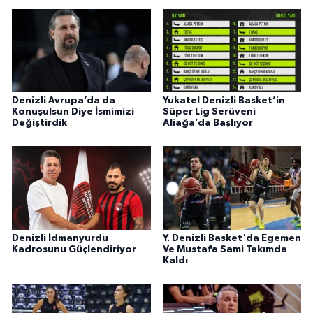
Denizli Avrupa’da da
Yukatel Denizli Basket’in
Konuşulsun Diye İsmimizi
Süper Lig Serüveni
Değiştirdik
Aliağa’da Başlıyor
Denizli İdmanyurdu
Y. Denizli Basket'da Egemen
Kadrosunu Güçlendiriyor
Ve Mustafa Sami Takımda
Kaldı