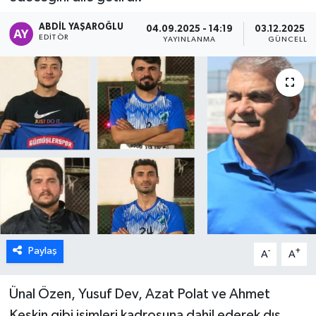
ÖZEL HABER
ABDIL YAŞAROĞLU
04.09.2025 - 14:19
03.12.2025 - 
EDITÖR
YAYINLANMA
GÜNCELLE
DTO
RESMİ REKLAM
Paylaş
-
+
A
A
Ünal Özen, Yusuf Dev, Azat Polat ve Ahmet
Keskin gibi isimleri kadrosuna dahil ederek dış