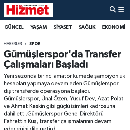
GÜNCEL
Denizli Nöbetçi Eczaneler
GÜNCEL
YAŞAM
SİYASET
SAĞLIK
EKONOMİ
YAŞAM
Denizli Hava Durumu
HABERLER
SPOR
SİYASET
Denizli Trafik Yoğunluk Haritası
Gümüşlerspor'da Transfer
Çalışmaları Başladı
SAĞLIK
Süper Lig Puan Durumu ve Fikstür
Yeni sezonda birinci amatör kümede şampiyonluk
EKONOMİ
Tüm Manşetler
hesapları yapmaya devam eden Gümüşlerspor
dış transferde operasyona başladı.
KÜLTÜR SANAT
Son Dakika Haberleri
Gümüşlerspor, Ünal Özen, Yusuf Dev, Azat Polat
ve Ahmet Keskin gibi güçlü isimleri kadrosuna
SPOR
Haber Arşivi
dahil etti.Gümüşlerspor Genel Direktörü
Fahrettin Kuş, transfer çalışmalarının devam
MAGAZİN
edeceğini dile getirdi.