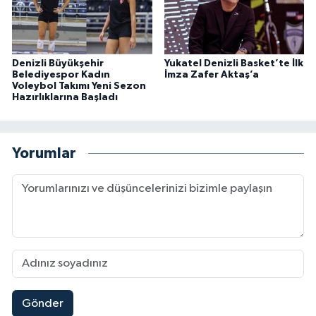
Denizli Büyükşehir
Yukatel Denizli Basket’te İlk
Belediyespor Kadın
İmza Zafer Aktaş’a
Voleybol Takımı Yeni Sezon
Hazırlıklarına Başladı
Yorumlar
Gönder