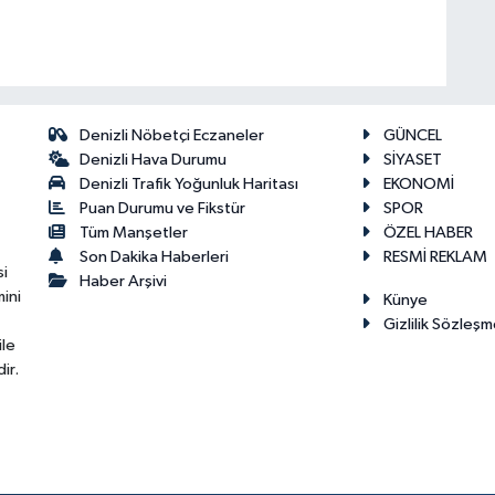
Denizli Nöbetçi Eczaneler
GÜNCEL
Denizli Hava Durumu
SİYASET
Denizli Trafik Yoğunluk Haritası
EKONOMİ
Puan Durumu ve Fikstür
SPOR
Tüm Manşetler
ÖZEL HABER
Son Dakika Haberleri
RESMİ REKLAM
si
Haber Arşivi
ini
Künye
Gizlilik Sözleşm
ile
ir.