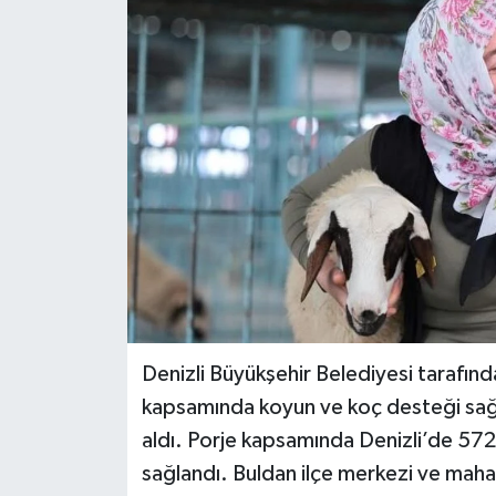
ÖZEL HABER
DTO
RESMİ REKLAM
Denizli Büyükşehir Belediyesi tarafınd
kapsamında koyun ve koç desteği sağla
aldı. Porje kapsamında Denizli’de 572
sağlandı. Buldan ilçe merkezi ve mahal