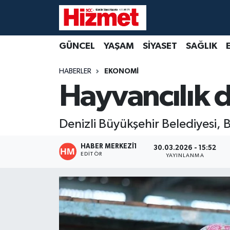
GÜNCEL
Denizli Nöbetçi Eczaneler
GÜNCEL
YAŞAM
SİYASET
SAĞLIK
YAŞAM
Denizli Hava Durumu
HABERLER
EKONOMİ
Hayvancılık d
SİYASET
Denizli Trafik Yoğunluk Haritası
SAĞLIK
Süper Lig Puan Durumu ve Fikstür
Denizli Büyükşehir Belediyesi, 
EKONOMİ
Tüm Manşetler
HABER MERKEZI1
30.03.2026 - 15:52
EDITÖR
YAYINLANMA
KÜLTÜR SANAT
Son Dakika Haberleri
SPOR
Haber Arşivi
MAGAZİN