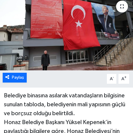
ÖZEL HABER
DTO
RESMİ REKLAM
Paylaş
-
+
A
A
Belediye binasına asılarak vatandaşların bilgisine
sunulan tabloda, belediyenin mali yapısının güçlü
ve borçsuz olduğu belirtildi.
Honaz Belediye Başkanı Yüksel Kepenek’in
paylaştığı bilgilere göre, Honaz Belediyesi’nin