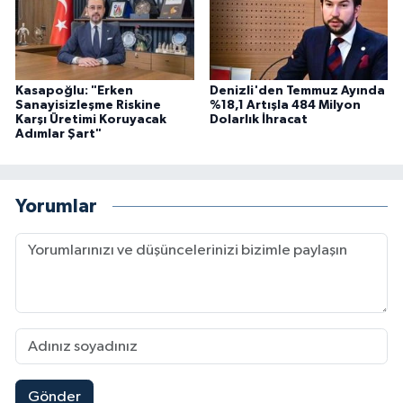
Kasapoğlu: "Erken
Denizli'den Temmuz Ayında
Sanayisizleşme Riskine
%18,1 Artışla 484 Milyon
Karşı Üretimi Koruyacak
Dolarlık İhracat
Adımlar Şart"
Yorumlar
Gönder