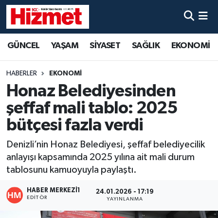
GÜNCEL
Denizli Nöbetçi Eczaneler
GÜNCEL
YAŞAM
SİYASET
SAĞLIK
EKONOMİ
YAŞAM
Denizli Hava Durumu
HABERLER
EKONOMİ
SİYASET
Denizli Trafik Yoğunluk Haritası
Honaz Belediyesinden
şeffaf mali tablo: 2025
SAĞLIK
Süper Lig Puan Durumu ve Fikstür
bütçesi fazla verdi
EKONOMİ
Tüm Manşetler
Denizli’nin Honaz Belediyesi, şeffaf belediyecilik
anlayışı kapsamında 2025 yılına ait mali durum
KÜLTÜR SANAT
Son Dakika Haberleri
tablosunu kamuoyuyla paylaştı.
SPOR
Haber Arşivi
HABER MERKEZI1
24.01.2026 - 17:19
EDITÖR
YAYINLANMA
MAGAZİN