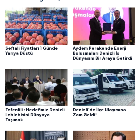
Şeftali Fiyatları 1 Günde
Aydem Perakende Enerji
Yarıya Düştü
Buluşmaları Denizli İş
Dünyasını Bir Araya Getirdi
Tefenlili : Hedefimiz Denizli
Denizli’de İlçe Ulaşımına
Leblebisini Dünyaya
Zam Geldi!
Taşımak