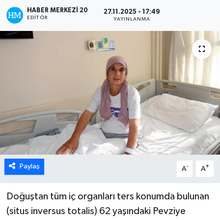
HABER MERKEZI 20
27.11.2025 - 17:49
ÖZEL HABER
EDITÖR
YAYINLANMA
DTO
RESMİ REKLAM
Paylaş
-
+
A
A
Doğuştan tüm iç organları ters konumda bulunan
(situs inversus totalis) 62 yaşındaki Pevziye