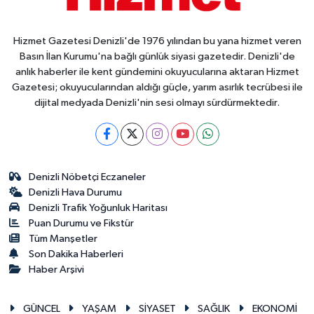
Hizmet Gazetesi Denizli'de 1976 yılından bu yana hizmet veren
Basın İlan Kurumu'na bağlı günlük siyasi gazetedir. Denizli'de
anlık haberler ile kent gündemini okuyucularına aktaran Hizmet
Gazetesi; okuyucularından aldığı güçle, yarım asırlık tecrübesi ile
dijital medyada Denizli'nin sesi olmayı sürdürmektedir.
Denizli Nöbetçi Eczaneler
Denizli Hava Durumu
Denizli Trafik Yoğunluk Haritası
Puan Durumu ve Fikstür
Tüm Manşetler
Son Dakika Haberleri
Haber Arşivi
GÜNCEL
YAŞAM
SİYASET
SAĞLIK
EKONOMİ