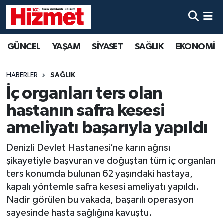
GÜNCEL
Denizli Nöbetçi Eczaneler
GÜNCEL
YAŞAM
SİYASET
SAĞLIK
EKONOMİ
YAŞAM
Denizli Hava Durumu
HABERLER
SAĞLIK
SİYASET
Denizli Trafik Yoğunluk Haritası
İç organları ters olan
hastanın safra kesesi
SAĞLIK
Süper Lig Puan Durumu ve Fikstür
ameliyatı başarıyla yapıldı
EKONOMİ
Tüm Manşetler
Denizli Devlet Hastanesi’ne karın ağrısı
şikayetiyle başvuran ve doğuştan tüm iç organları
KÜLTÜR SANAT
Son Dakika Haberleri
ters konumda bulunan 62 yaşındaki hastaya,
kapalı yöntemle safra kesesi ameliyatı yapıldı.
SPOR
Haber Arşivi
Nadir görülen bu vakada, başarılı operasyon
sayesinde hasta sağlığına kavuştu.
MAGAZİN