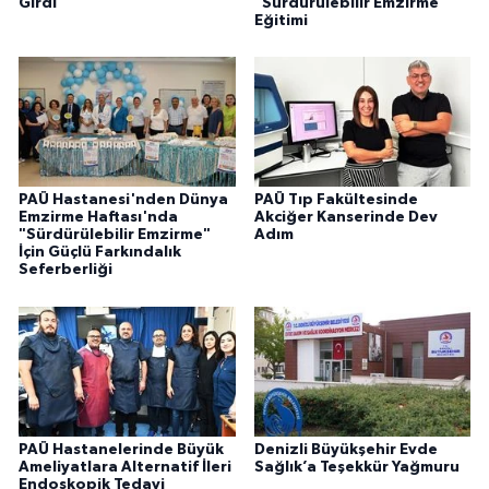
Girdi
"Sürdürülebilir Emzirme"
Eğitimi
PAÜ Hastanesi'nden Dünya
PAÜ Tıp Fakültesinde
Emzirme Haftası'nda
Akciğer Kanserinde Dev
"Sürdürülebilir Emzirme"
Adım
İçin Güçlü Farkındalık
Seferberliği
PAÜ Hastanelerinde Büyük
Denizli Büyükşehir Evde
Ameliyatlara Alternatif İleri
Sağlık’a Teşekkür Yağmuru
Endoskopik Tedavi