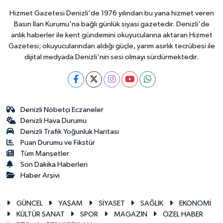
Hizmet Gazetesi Denizli'de 1976 yılından bu yana hizmet veren
Basın İlan Kurumu'na bağlı günlük siyasi gazetedir. Denizli'de
anlık haberler ile kent gündemini okuyucularına aktaran Hizmet
Gazetesi; okuyucularından aldığı güçle, yarım asırlık tecrübesi ile
dijital medyada Denizli'nin sesi olmayı sürdürmektedir.
Denizli Nöbetçi Eczaneler
Denizli Hava Durumu
Denizli Trafik Yoğunluk Haritası
Puan Durumu ve Fikstür
Tüm Manşetler
Son Dakika Haberleri
Haber Arşivi
GÜNCEL
YAŞAM
SİYASET
SAĞLIK
EKONOMİ
KÜLTÜR SANAT
SPOR
MAGAZİN
ÖZEL HABER