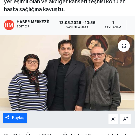
yerleşimli olan ve akciğer kanseri teşhisi konulan
hasta sağlığına kavuştu.
ÖZEL HABER
HABER MERKEZI1
13.05.2026 - 13:56
1
DTO
EDITÖR
YAYINLANMA
PAYLAŞIM
O
RESMİ REKLAM
Paylaş
-
+
A
A