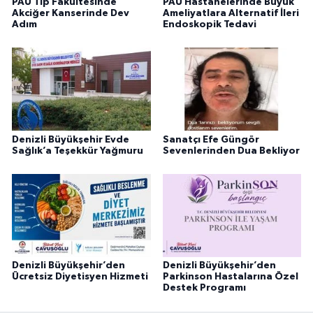
PAÜ Tıp Fakültesinde
PAÜ Hastanelerinde Büyük
Akciğer Kanserinde Dev
Ameliyatlara Alternatif İleri
Adım
Endoskopik Tedavi
Denizli Büyükşehir Evde
Sanatçı Efe Güngör
Sağlık’a Teşekkür Yağmuru
Sevenlerinden Dua Bekliyor
Denizli Büyükşehir’den
Denizli Büyükşehir’den
Ücretsiz Diyetisyen Hizmeti
Parkinson Hastalarına Özel
Destek Programı