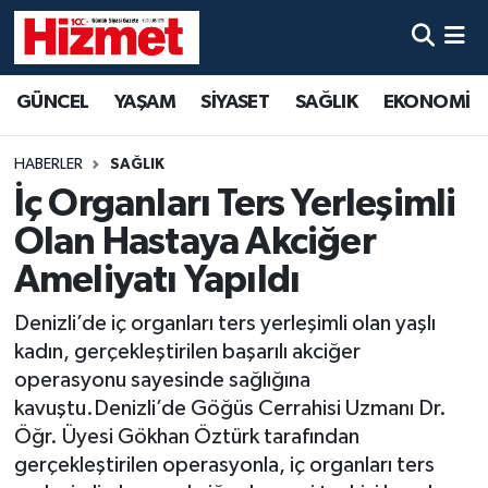
GÜNCEL
Denizli Nöbetçi Eczaneler
GÜNCEL
YAŞAM
SİYASET
SAĞLIK
EKONOMİ
YAŞAM
Denizli Hava Durumu
HABERLER
SAĞLIK
SİYASET
Denizli Trafik Yoğunluk Haritası
İç Organları Ters Yerleşimli
Olan Hastaya Akciğer
SAĞLIK
Süper Lig Puan Durumu ve Fikstür
Ameliyatı Yapıldı
EKONOMİ
Tüm Manşetler
Denizli’de iç organları ters yerleşimli olan yaşlı
kadın, gerçekleştirilen başarılı akciğer
KÜLTÜR SANAT
Son Dakika Haberleri
operasyonu sayesinde sağlığına
kavuştu.Denizli’de Göğüs Cerrahisi Uzmanı Dr.
SPOR
Haber Arşivi
Öğr. Üyesi Gökhan Öztürk tarafından
gerçekleştirilen operasyonla, iç organları ters
MAGAZİN