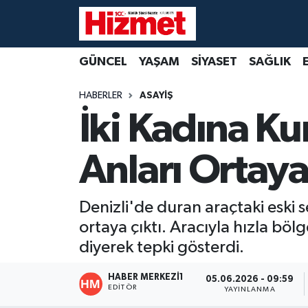
GÜNCEL
Denizli Nöbetçi Eczaneler
GÜNCEL
YAŞAM
SİYASET
SAĞLIK
YAŞAM
Denizli Hava Durumu
HABERLER
ASAYİŞ
İki Kadına Ku
SİYASET
Denizli Trafik Yoğunluk Haritası
Anları Ortaya
SAĞLIK
Süper Lig Puan Durumu ve Fikstür
EKONOMİ
Tüm Manşetler
Denizli'de duran araçtaki eski s
ortaya çıktı. Aracıyla hızla b
KÜLTÜR SANAT
Son Dakika Haberleri
diyerek tepki gösterdi.
SPOR
Haber Arşivi
HABER MERKEZI1
05.06.2026 - 09:59
EDITÖR
YAYINLANMA
MAGAZİN