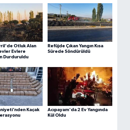
vril'de Otluk Alan
Refüjde Çıkan Yangın Kısa
evler Evlere
Sürede Söndürüldü
n Durduruldu
mniyeti’nden Kaçak
Acıpayam'da 2 Ev Yangında
perasyonu
Kül Oldu