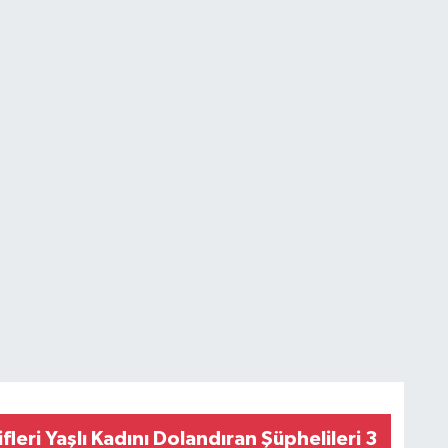
leri Yaşlı Kadını Dolandıran Şüphelileri 3