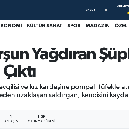
EKONOMİ
KÜLTÜR SANAT
SPOR
MAGAZİN
ÖZEL
rşun Yağdıran Şüp
 Çıktı
evgilisi ve kız kardeşine pompalı tüfekle at
ölgeden uzaklaşan saldırgan, kendisini kay
1
1 DK
PAYLAŞIM
OKUNMA SÜRESI