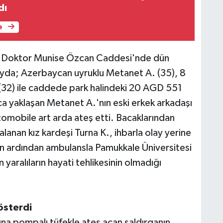
dı
e
ehit Doktor Munise Özcan Caddesi'nde dün
yda; Azerbaycan uyruklu Metanet A. (35), 8
. (32) ile caddede park halindeki 20 AGD 551
ca yaklaşan Metanet A.'nın eski erkek arkadaşı
tomobile art arda ateş etti. Bacaklarından
lanan kız kardeşi Turna K., ihbarla olay yerine
nin ardından ambulansla Pamukkale Üniversitesi
 yaralıların hayati tehlikesinin olmadığı
österdi
na pompalı tüfekle ateş açan saldırganın,