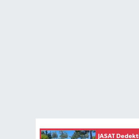
ÖZEL HABER
DTO
RESMİ REKLAM
JASAT Dedektif