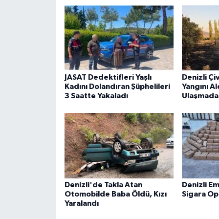
JASAT Dedektifleri Yaşlı
Denizli Çi
Kadını Dolandıran Şüphelileri
Yangını Al
3 Saatte Yakaladı
Ulaşmada
Denizli'de Takla Atan
Denizli E
Otomobilde Baba Öldü, Kızı
Sigara O
Yaralandı