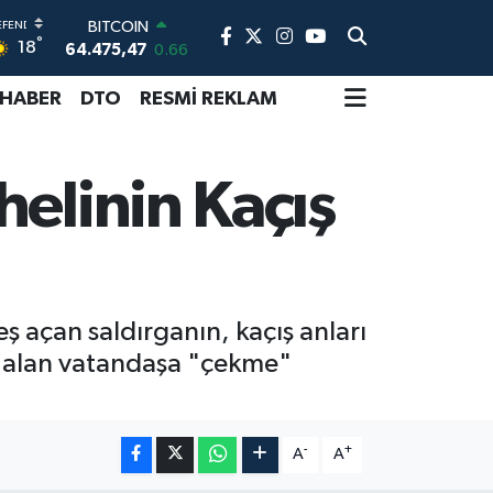
BITCOIN
°
18
64.475,47
0.66
DOLAR
47,5971
0.05
 HABER
DTO
RESMİ REKLAM
EURO
55,1336
0.18
STERLİN
helinin Kaçış
64,2534
0.22
GRAM ALTIN
6527.85
0.54
BİST100
13.703
0
eş açan saldırganın, kaçış anları
da alan vatandaşa "çekme"
-
+
A
A