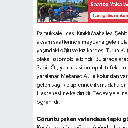
Saatte Yakala
İçeriği Görüntül
Pamukkale ilçesi Kınıklı Mahallesi Ş
akşam saatlerinde meydana gelen ola
yaşındaki oğlu ve kız kardeşi Turna K
plakalı otomobile bindi. Bu sırada ara
Sabit Ö., yanındaki pompalı tüfekle o
yaralanan Metanet A. ile kolundan yara
gelen sağlık ekiplerince ilk müdahale
Hastanesi'ne kaldırıldı. Tedaviye alınan
öğrenildi.
Görüntü çeken vatandaşa tepki g
Küçük çocuğun gözleri önünde iki kadı