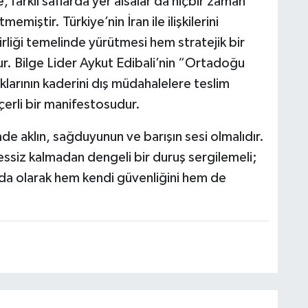
, farklı saflarda yer alsalar da hiçbir zaman
emiştir. Türkiye’nin İran ile ilişkilerini
irliği temelinde yürütmesi hem stratejik bir
ur. Bilge Lider Aykut Edibali’nin “Ortadoğu
klarının kaderini dış müdahalelere teslim
rli bir manifestosudur.
de aklın, sağduyunun ve barışın sesi olmalıdır.
essiz kalmadan dengeli bir duruş sergilemeli;
da olarak hem kendi güvenliğini hem de