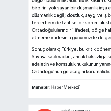
bağlar bulunmaktadır. Bu iki kadim ülke
birbirini yok sayan bir düşmanlık inşa etm
düşmanlık değil; dostluk, saygı ve iş b
tercih hem de tarihsel bir sorumlulukt
Ortadoğulularındır” ifadesi, bölge hal
etmeme iradesinin günümüzde de geçe
Sonuç olarak; Türkiye, bu kritik dönem
Savaşa katılmadan, ancak haksızlığa s
adaletin ve komşuluk hukukunun yanın
Ortadoğu’nun geleceğini korumalıdır.
Muhabir:
Haber Merkezi1