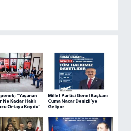
penek; "Yaşanan
Millet Partisi Genel Başkanı
r Ne Kadar Haklı
Cuma Nacar Denizli’ye
zu Ortaya Koydu"
Geliyor