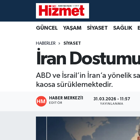
GÜNCEL
Denizli Nöbetçi Eczaneler
GÜNCEL
YAŞAM
SİYASET
SAĞLIK
YAŞAM
Denizli Hava Durumu
HABERLER
SİYASET
İran Dostumuz
SİYASET
Denizli Trafik Yoğunluk Haritası
SAĞLIK
Süper Lig Puan Durumu ve Fikstür
ABD ve İsrail’in İran’a yönelik s
kaosa sürüklemektedir.
EKONOMİ
Tüm Manşetler
HABER MERKEZI1
31.03.2026 - 11:57
KÜLTÜR SANAT
Son Dakika Haberleri
EDITÖR
YAYINLANMA
SPOR
Haber Arşivi
MAGAZİN