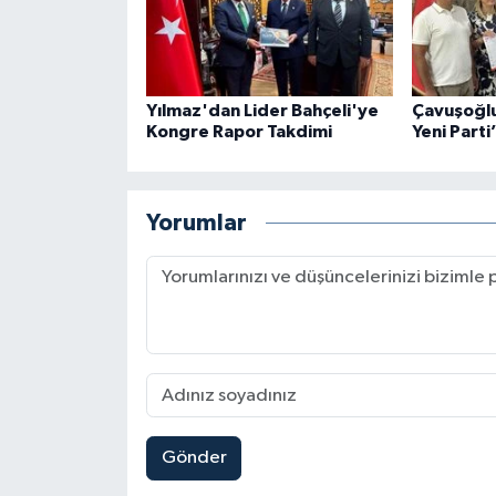
Yılmaz'dan Lider Bahçeli'ye
Çavuşoğlu 
Kongre Rapor Takdimi
Yeni Parti
Yorumlar
Gönder