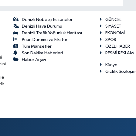
Denizli Nöbetçi Eczaneler
GÜNCEL
Denizli Hava Durumu
SİYASET
Denizli Trafik Yoğunluk Haritası
EKONOMİ
Puan Durumu ve Fikstür
SPOR
Tüm Manşetler
ÖZEL HABER
Son Dakika Haberleri
RESMİ REKLAM
si
Haber Arşivi
ini
Künye
Gizlilik Sözleşm
ile
ir.