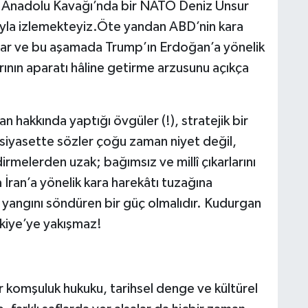
n, Anadolu Kavağı’nda bir NATO Deniz Unsur
ıyla izlemekteyiz.Öte yandan ABD’nin kara
lar ve bu aşamada Trump’ın Erdoğan’a yönelik
ırının aparatı hâline getirme arzusunu açıkça
hakkında yaptığı övgüler (!), stratejik bir
 siyasette sözler çoğu zaman niyet değil,
irmelerden uzak; bağımsız ve millî çıkarlarını
a İran’a yönelik kara harekâtı tuzağına
yangını söndüren bir güç olmalıdır. Kudurgan
rkiye’ye yakışmaz!
bir komşuluk hukuku, tarihsel denge ve kültürel