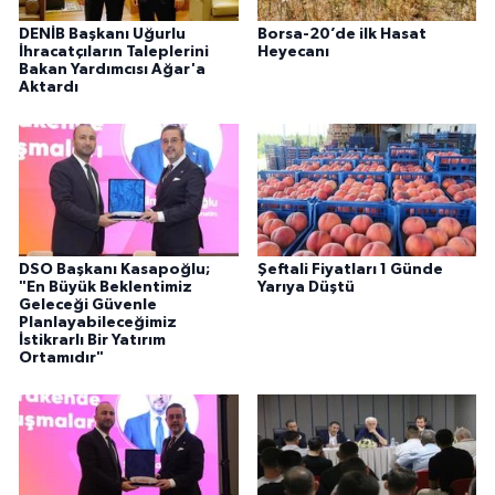
DENİB Başkanı Uğurlu
Borsa-20’de ilk Hasat
İhracatçıların Taleplerini
Heyecanı
Bakan Yardımcısı Ağar'a
Aktardı
DSO Başkanı Kasapoğlu;
Şeftali Fiyatları 1 Günde
"En Büyük Beklentimiz
Yarıya Düştü
Geleceği Güvenle
Planlayabileceğimiz
İstikrarlı Bir Yatırım
Ortamıdır"