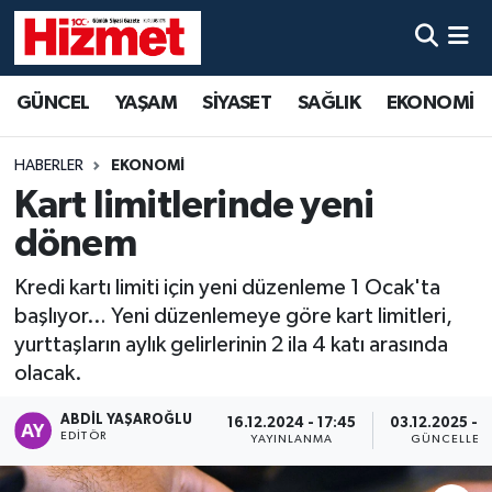
GÜNCEL
Denizli Nöbetçi Eczaneler
GÜNCEL
YAŞAM
SİYASET
SAĞLIK
EKONOMİ
YAŞAM
Denizli Hava Durumu
HABERLER
EKONOMİ
SİYASET
Denizli Trafik Yoğunluk Haritası
Kart limitlerinde yeni
dönem
SAĞLIK
Süper Lig Puan Durumu ve Fikstür
Kredi kartı limiti için yeni düzenleme 1 Ocak'ta
EKONOMİ
Tüm Manşetler
başlıyor… Yeni düzenlemeye göre kart limitleri,
yurttaşların aylık gelirlerinin 2 ila 4 katı arasında
KÜLTÜR SANAT
Son Dakika Haberleri
olacak.
SPOR
Haber Arşivi
ABDIL YAŞAROĞLU
16.12.2024 - 17:45
03.12.2025 - 1
EDITÖR
YAYINLANMA
GÜNCELLEM
MAGAZİN