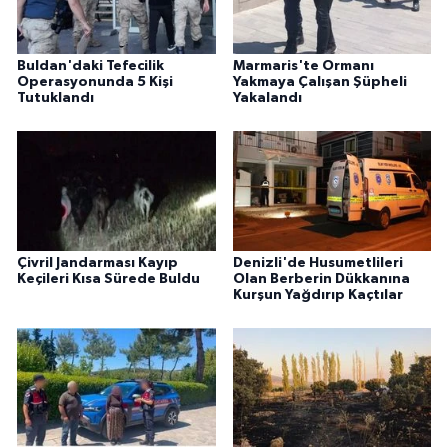
Buldan'daki Tefecilik
Marmaris'te Ormanı
Operasyonunda 5 Kişi
Yakmaya Çalışan Şüpheli
Tutuklandı
Yakalandı
Çivril Jandarması Kayıp
Denizli'de Husumetlileri
Keçileri Kısa Sürede Buldu
Olan Berberin Dükkanına
Kurşun Yağdırıp Kaçtılar