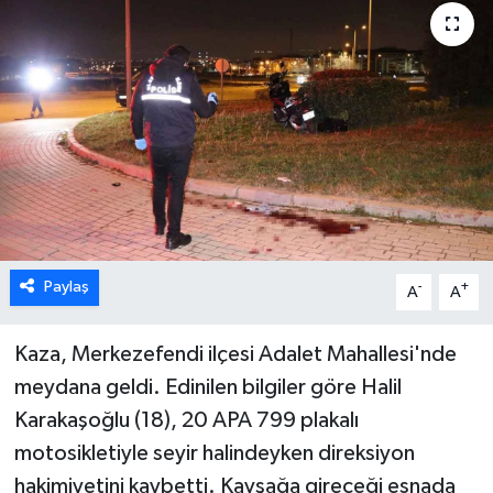
ÖZEL HABER
DTO
RESMİ REKLAM
Paylaş
-
+
A
A
Kaza, Merkezefendi ilçesi Adalet Mahallesi'nde
meydana geldi. Edinilen bilgiler göre Halil
Karakaşoğlu (18), 20 APA 799 plakalı
motosikletiyle seyir halindeyken direksiyon
hakimiyetini kaybetti. Kavşağa gireceği esnada