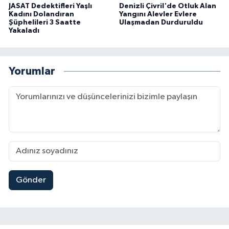
JASAT Dedektifleri Yaşlı
Denizli Çivril'de Otluk Alan
Kadını Dolandıran
Yangını Alevler Evlere
Şüphelileri 3 Saatte
Ulaşmadan Durduruldu
Yakaladı
Yorumlar
Gönder