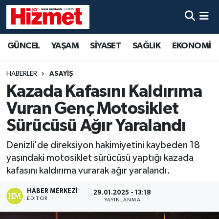
GÜNCEL
Denizli Nöbetçi Eczaneler
GÜNCEL
YAŞAM
SİYASET
SAĞLIK
EKONOMİ
YAŞAM
Denizli Hava Durumu
HABERLER
ASAYİŞ
SİYASET
Denizli Trafik Yoğunluk Haritası
Kazada Kafasını Kaldırıma
Vuran Genç Motosiklet
SAĞLIK
Süper Lig Puan Durumu ve Fikstür
Sürücüsü Ağır Yaralandı
EKONOMİ
Tüm Manşetler
Denizli'de direksiyon hakimiyetini kaybeden 18
yaşındaki motosiklet sürücüsü yaptığı kazada
KÜLTÜR SANAT
Son Dakika Haberleri
kafasını kaldırıma vurarak ağır yaralandı.
SPOR
Haber Arşivi
HABER MERKEZI
29.01.2025 - 13:18
EDITÖR
YAYINLANMA
MAGAZİN