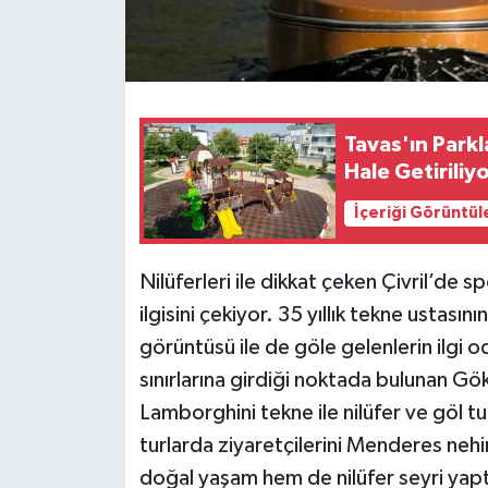
Tavas'ın Parkl
Hale Getiriliy
İçeriği Görüntül
Nilüferleri ile dikkat çeken Çivril’de s
ilgisini çekiyor. 35 yıllık tekne ustasın
görüntüsü ile de göle gelenlerin ilgi 
sınırlarına girdiği noktada bulunan Gö
Lamborghini tekne ile nilüfer ve göl tu
turlarda ziyaretçilerini Menderes ne
doğal yaşam hem de nilüfer seyri yaptır