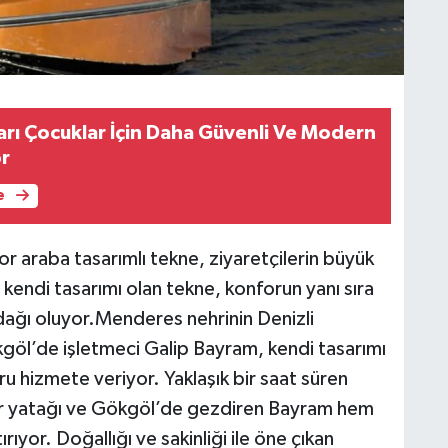
arı Çocuklar İçin Daha Güvenli Ve Modern
or
e
por araba tasarımlı tekne, ziyaretçilerin büyük
ın kendi tasarımı olan tekne, konforun yanı sıra
odağı oluyor.Menderes nehrinin Denizli
kgöl’de işletmeci Galip Bayram, kendi tasarımı
ru hizmete veriyor. Yaklaşık bir saat süren
hir yatağı ve Gökgöl’de gezdiren Bayram hem
ıyor. Doğallığı ve sakinliği ile öne çıkan