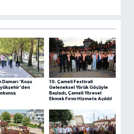
n Damarı ‘Koşu
10. Çameli Festivali
üyükşehir’den
Geleneksel Yörük Göçüyle
okunuş
Başladı, Çameli Yöresel
Ekmek Fırını Hizmete Açıldı!