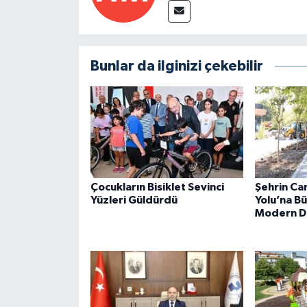
Bunlar da ilginizi çekebilir
Çocukların Bisiklet Sevinci
Şehrin Ca
Yüzleri Güldürdü
Yolu’na B
Modern D