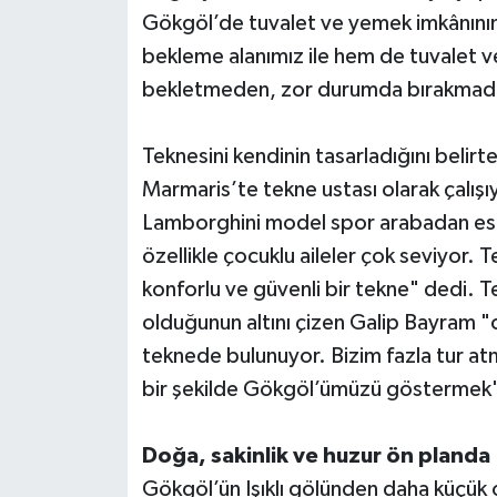
Gökgöl’de tuvalet ve yemek imkânını
bekleme alanımız ile hem de tuvalet ve
bekletmeden, zor durumda bırakmadan 
Teknesini kendinin tasarladığını belirt
Marmaris’te tekne ustası olarak çalı
Lamborghini model spor arabadan esinl
özellikle çocuklu aileler çok seviyor. T
konforlu ve güvenli bir tekne" dedi. T
olduğunun altını çizen Galip Bayram "ca
teknede bulunuyor. Bizim fazla tur at
bir şekilde Gökgöl’ümüzü göstermek"
Doğa, sakinlik ve huzur ön planda
Gökgöl’ün Işıklı gölünden daha küçük 