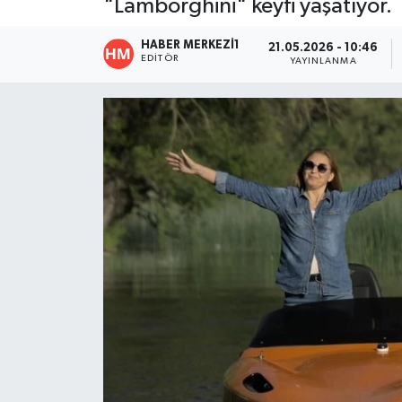
"Lamborghini" keyfi yaşatıyor.
ÖZEL HABER
HABER MERKEZI1
21.05.2026 - 10:46
EDITÖR
YAYINLANMA
DTO
RESMİ REKLAM