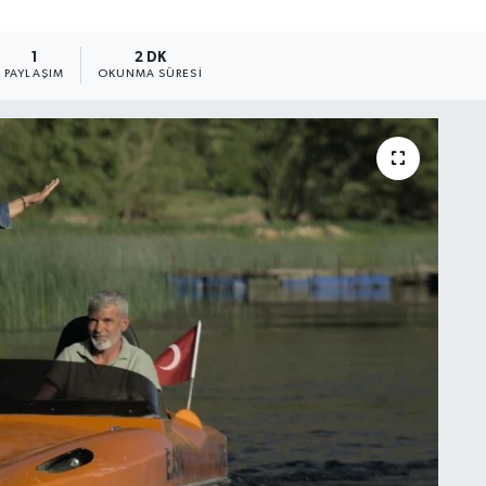
1
2 DK
PAYLAŞIM
OKUNMA SÜRESI