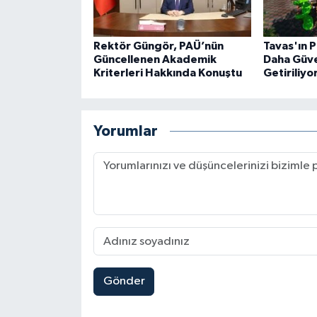
Rektör Güngör, PAÜ’nün
Tavas'ın P
Güncellenen Akademik
Daha Güve
Kriterleri Hakkında Konuştu
Getiriliyo
Yorumlar
Gönder