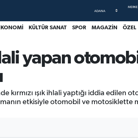
EKONOMİ
KÜLTÜR SANAT
SPOR
MAGAZİN
ÖZEL
ihlali yapan otomob
ı
e kırmızı ışık ihlali yaptığı iddia edilen o
manın etkisiyle otomobil ve motosiklette 