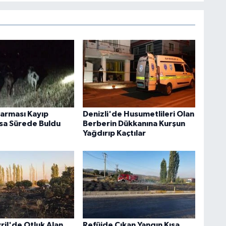
darması Kayıp
Denizli'de Husumetlileri Olan
ısa Sürede Buldu
Berberin Dükkanına Kurşun
Yağdırıp Kaçtılar
vril'de Otluk Alan
Refüjde Çıkan Yangın Kısa