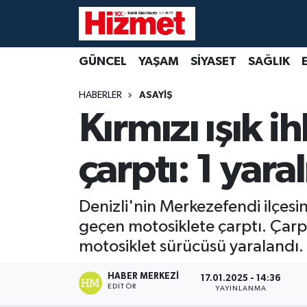
GÜNCEL
Denizli Nöbetçi Eczaneler
GÜNCEL
YAŞAM
SİYASET
SAĞLIK
YAŞAM
Denizli Hava Durumu
HABERLER
ASAYİŞ
Kırmızı ışık 
SİYASET
Denizli Trafik Yoğunluk Haritası
çarptı: 1 yaral
SAĞLIK
Süper Lig Puan Durumu ve Fikstür
EKONOMİ
Tüm Manşetler
Denizli'nin Merkezefendi ilçesind
geçen motosiklete çarptı. Çarp
KÜLTÜR SANAT
Son Dakika Haberleri
motosiklet sürücüsü yaralandı.
SPOR
Haber Arşivi
HABER MERKEZI
17.01.2025 - 14:36
EDITÖR
YAYINLANMA
MAGAZİN