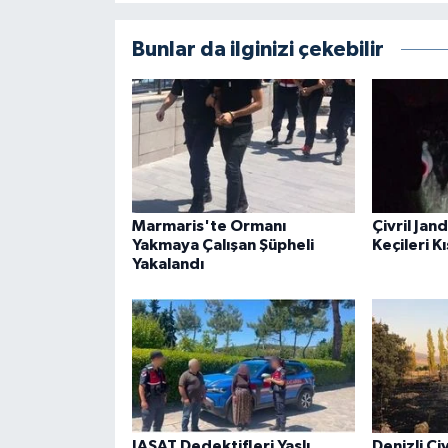
Bunlar da ilginizi çekebilir
Marmaris'te Ormanı
Çivril Jan
Yakmaya Çalışan Şüpheli
Keçileri K
Yakalandı
JASAT Dedektifleri Yaşlı
Denizli Çi