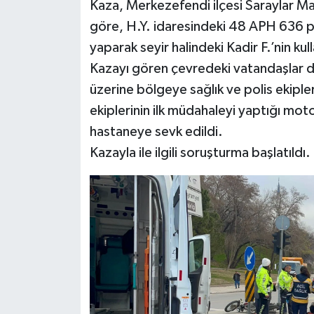
Kaza, Merkezefendi ilçesi Saraylar Ma
göre, H.Y. idaresindeki 48 APH 636 plak
yaparak seyir halindeki Kadir F.’nin ku
Kazayı gören çevredeki vatandaşlar du
üzerine bölgeye sağlık ve polis ekipler
ekiplerinin ilk müdahaleyi yaptığı mot
hastaneye sevk edildi.
Kazayla ile ilgili soruşturma başlatıldı.