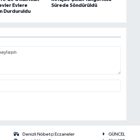
evler Evlere
Sürede Söndürüldü
n Durduruldu
Denizli Nöbetçi Eczaneler
GÜNCEL