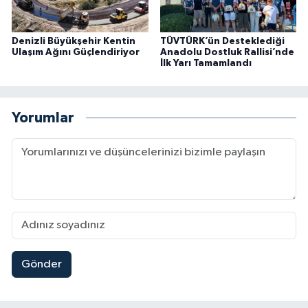
Denizli Büyükşehir Kentin
TÜVTÜRK’ün Desteklediği
Ulaşım Ağını Güçlendiriyor
Anadolu Dostluk Rallisi’nde
İlk Yarı Tamamlandı
Yorumlar
Gönder