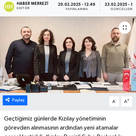
HABER MERKEZI
20.02.2025 - 12:49
23.02.2025 - 12
EDITÖR
YAYINLANMA
GÜNCELLEME
ÖZEL HABER
DTO
RESMİ REKLAM
Paylaş
-
+
A
A
Geçtiğimiz günlerde Kızılay yönetiminin
görevden alınmasının ardından yeni atamalar