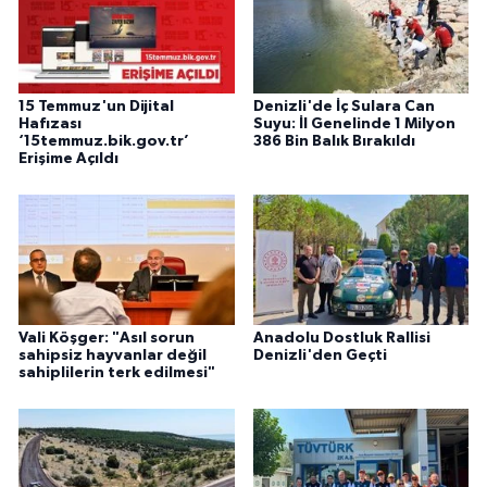
15 Temmuz'un Dijital
Denizli'de İç Sulara Can
Hafızası
Suyu: İl Genelinde 1 Milyon
‘15temmuz.bik.gov.tr’
386 Bin Balık Bırakıldı
Erişime Açıldı
Vali Köşger: "Asıl sorun
Anadolu Dostluk Rallisi
sahipsiz hayvanlar değil
Denizli'den Geçti
sahiplilerin terk edilmesi"