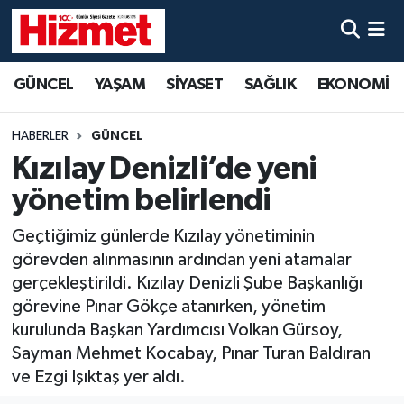
GÜNCEL
Denizli Nöbetçi Eczaneler
GÜNCEL
YAŞAM
SİYASET
SAĞLIK
EKONOMİ
YAŞAM
Denizli Hava Durumu
HABERLER
GÜNCEL
SİYASET
Denizli Trafik Yoğunluk Haritası
Kızılay Denizli’de yeni
yönetim belirlendi
SAĞLIK
Süper Lig Puan Durumu ve Fikstür
Geçtiğimiz günlerde Kızılay yönetiminin
EKONOMİ
Tüm Manşetler
görevden alınmasının ardından yeni atamalar
gerçekleştirildi. Kızılay Denizli Şube Başkanlığı
KÜLTÜR SANAT
Son Dakika Haberleri
görevine Pınar Gökçe atanırken, yönetim
kurulunda Başkan Yardımcısı Volkan Gürsoy,
SPOR
Haber Arşivi
Sayman Mehmet Kocabay, Pınar Turan Baldıran
ve Ezgi Işıktaş yer aldı.
MAGAZİN