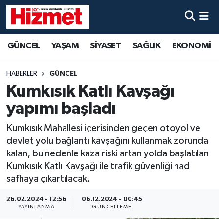
GÜNCEL
Denizli Nöbetçi Eczaneler
GÜNCEL
YAŞAM
SİYASET
SAĞLIK
EKONOMİ
YAŞAM
Denizli Hava Durumu
HABERLER
GÜNCEL
SİYASET
Denizli Trafik Yoğunluk Haritası
Kumkısık Katlı Kavşağı
yapımı başladı
SAĞLIK
Süper Lig Puan Durumu ve Fikstür
Kumkısık Mahallesi içerisinden geçen otoyol ve
EKONOMİ
Tüm Manşetler
devlet yolu bağlantı kavşağını kullanmak zorunda
kalan, bu nedenle kaza riski artan yolda başlatılan
KÜLTÜR SANAT
Son Dakika Haberleri
Kumkısık Katlı Kavşağı ile trafik güvenliği had
safhaya çıkartılacak.
SPOR
Haber Arşivi
26.02.2024 - 12:56
06.12.2024 - 00:45
YAYINLANMA
GÜNCELLEME
MAGAZİN