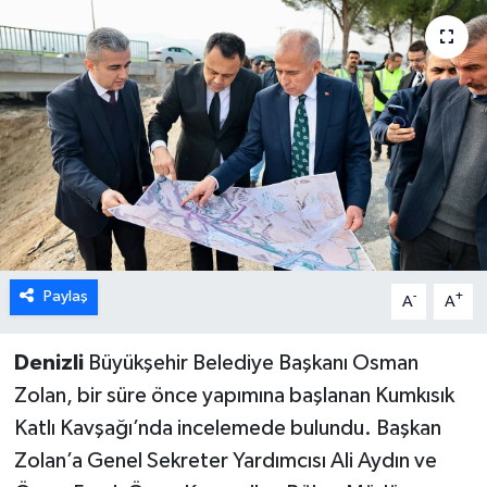
ÖZEL HABER
DTO
RESMİ REKLAM
Paylaş
-
+
A
A
Denizli
Büyükşehir Belediye Başkanı Osman
Zolan, bir süre önce yapımına başlanan Kumkısık
Katlı Kavşağı’nda incelemede bulundu. Başkan
Zolan’a Genel Sekreter Yardımcısı Ali Aydın ve