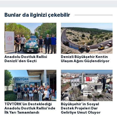
Bunlar da ilginizi çekebilir
Anadolu Dostluk Rallisi
Denizli Büyükşehir Kentin
Denizli'den Geçti
Ulaşım Ağını Güçlendiriyor
TÜVTÜRK’ün Desteklediği
Büyükşehir’in Sosyal
Anadolu Dostluk Rallisi’nde
Destek Projeleri Dar
İlk Yarı Tamamlandı
Gelirliye Umut Oluyor