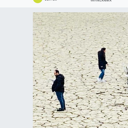
YAYINLANMA
ÖZEL HABER
DTO
RESMİ REKLAM