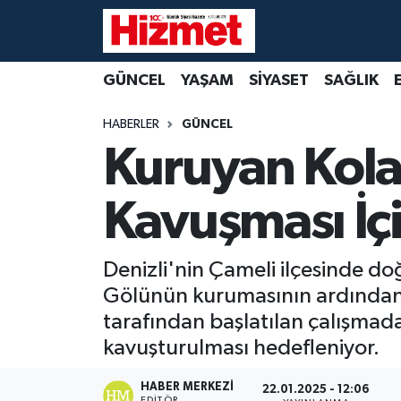
GÜNCEL
Denizli Nöbetçi Eczaneler
GÜNCEL
YAŞAM
SİYASET
SAĞLIK
YAŞAM
Denizli Hava Durumu
HABERLER
GÜNCEL
Kuruyan Kola
SİYASET
Denizli Trafik Yoğunluk Haritası
Kavuşması İç
SAĞLIK
Süper Lig Puan Durumu ve Fikstür
EKONOMİ
Tüm Manşetler
Denizli'nin Çameli ilçesinde doğ
Gölünün kurumasının ardından h
KÜLTÜR SANAT
Son Dakika Haberleri
tarafından başlatılan çalışmada
SPOR
Haber Arşivi
kavuşturulması hedefleniyor.
MAGAZİN
HABER MERKEZI
22.01.2025 - 12:06
EDITÖR