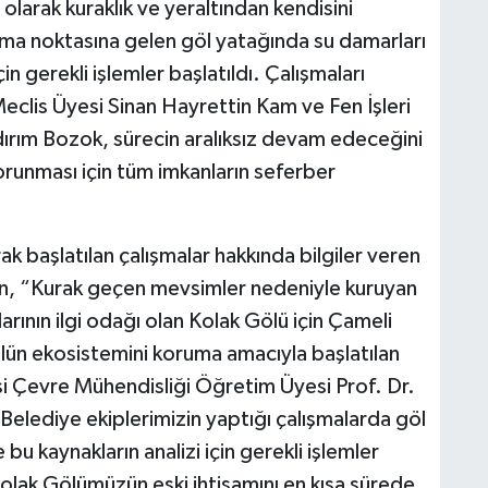
olarak kuraklık ve yeraltından kendisini
uma noktasına gelen göl yatağında su damarları
çin gerekli işlemler başlatıldı. Çalışmaları
eclis Üyesi Sinan Hayrettin Kam ve Fen İşleri
ırım Bozok, sürecin aralıksız devam edeceğini
orunması için tüm imkanların seferber
rak başlatılan çalışmalar hakkında bilgiler veren
n, “Kurak geçen mevsimler nedeniyle kuruyan
rının ilgi odağı olan Kolak Gölü için Çameli
lün ekosistemini koruma amacıyla başlatılan
esi Çevre Mühendisliği Öğretim Üyesi Prof. Dr.
Belediye ekiplerimizin yaptığı çalışmalarda göl
bu kaynakların analizi için gerekli işlemler
Kolak Gölümüzün eski ihtişamını en kısa sürede