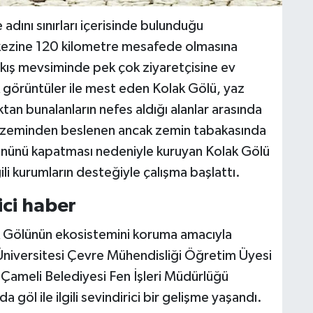
 adını sınırları içerisinde bulunduğu
kezine 120 kilometre mesafede olmasına
ş mevsiminde pek çok ziyaretçisine ev
ık görüntüler ile mest eden Kolak Gölü, yaz
tan bunalanların nefes aldığı alanlar arasında
ıyla zeminden beslenen ancak zemin tabakasında
n önünü kapatması nedeniyle kuruyan Kolak Gölü
li kurumların desteğiyle çalışma başlattı.
ici haber
k Gölünün ekosistemini koruma amacıyla
k Üniversitesi Çevre Mühendisliği Öğretim Üyesi
 Çameli Belediyesi Fen İşleri Müdürlüğü
a göl ile ilgili sevindirici bir gelişme yaşandı.