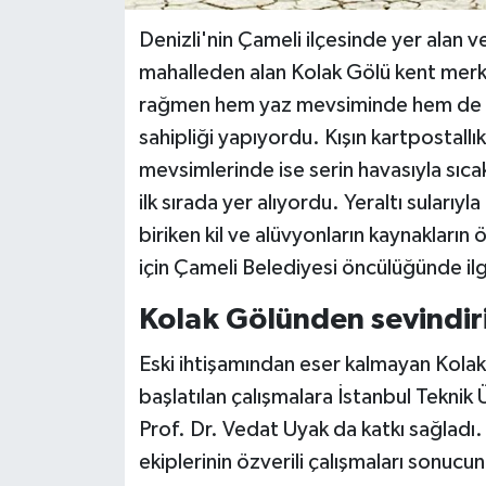
Denizli'nin Çameli ilçesinde yer alan ve
mahalleden alan Kolak Gölü kent mer
rağmen hem yaz mevsiminde hem de kı
sahipliği yapıyordu. Kışın kartpostall
mevsimlerinde ise serin havasıyla sıcak
ilk sırada yer alıyordu. Yeraltı sular
biriken kil ve alüvyonların kaynakları
için Çameli Belediyesi öncülüğünde ilgi
Kolak Gölünden sevindir
Eski ihtişamından eser kalmayan Kola
başlatılan çalışmalara İstanbul Tekni
Prof. Dr. Vedat Uyak da katkı sağladı.
ekiplerinin özverili çalışmaları sonucund