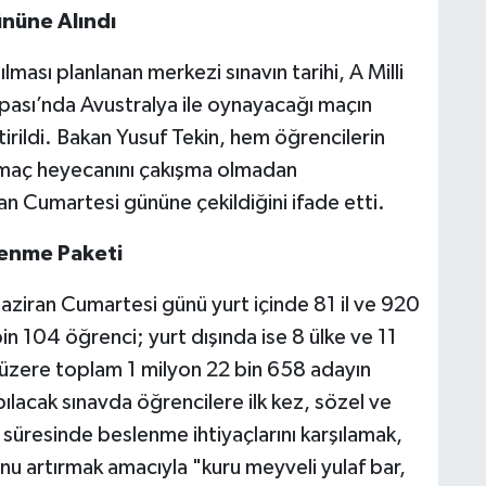
ününe Alındı
ası planlanan merkezi sınavın tarihi, A Milli
pası’nda Avustralya ile oynayacağı maçın
irildi. Bakan Yusuf Tekin, hem öğrencilerin
li maç heyecanını çakışma olmadan
an Cumartesi gününe çekildiğini ifade etti.
lenme Paketi
ziran Cumartesi günü yurt içinde 81 il ve 920
in 104 öğrenci; yurt dışında ise 8 ülke ve 11
üzere toplam 1 milyon 22 bin 658 adayın
pılacak sınavda öğrencilere ilk kez, sözel ve
 süresinde beslenme ihtiyaçlarını karşılamak,
nu artırmak amacıyla "kuru meyveli yulaf bar,