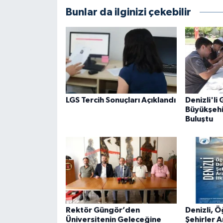
Bunlar da ilginizi çekebilir
LGS Tercih Sonuçları Açıklandı
Denizli'li
Büyükşehi
Buluştu
Rektör Güngör’den
Denizli, 
Üniversitenin Geleceğine
Şehirler A