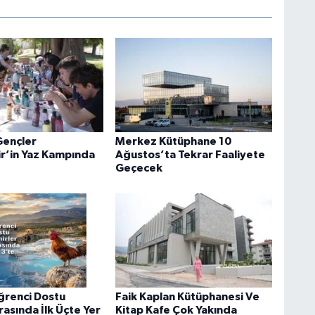
 Gençler
Merkez Kütüphane 10
r’in Yaz Kampında
Ağustos’ta Tekrar Faaliyete
Geçecek
Öğrenci Dostu
Faik Kaplan Kütüphanesi Ve
rasında İlk Üçte Yer
Kitap Kafe Çok Yakında