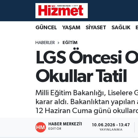
GÜNCEL
Denizli Nöbetçi Eczaneler
GÜNCEL
YAŞAM
SİYASET
SAĞLIK
YAŞAM
Denizli Hava Durumu
HABERLER
EĞİTİM
LGS Öncesi Ok
SİYASET
Denizli Trafik Yoğunluk Haritası
Okullar Tatil
SAĞLIK
Süper Lig Puan Durumu ve Fikstür
EKONOMİ
Tüm Manşetler
Milli Eğitim Bakanlığı, Liseler
karar aldı. Bakanlıktan yapılan
KÜLTÜR SANAT
Son Dakika Haberleri
12 Haziran Cuma günü okullarda
SPOR
Haber Arşivi
HABER MERKEZI1
10.06.2026 - 13:47
EDITÖR
YAYINLANMA
MAGAZİN