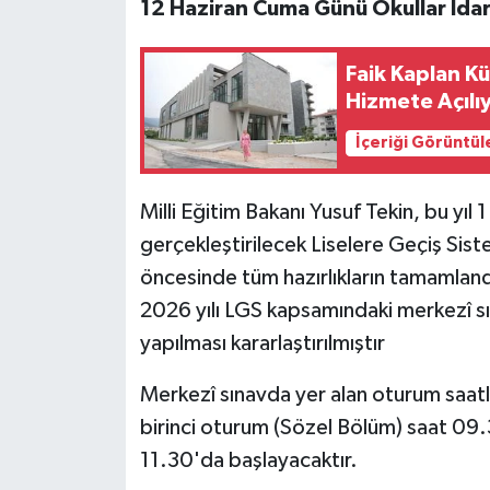
12 Haziran Cuma Günü Okullar İdari 
Faik Kaplan K
Hizmete Açılı
İçeriği Görüntül
Milli Eğitim Bakanı Yusuf Tekin, bu yıl 
gerçekleştirilecek Liselere Geçiş Sis
öncesinde tüm hazırlıkların tamamland
2026 yılı LGS kapsamındaki merkezî s
yapılması kararlaştırılmıştır
Merkezî sınavda yer alan oturum saatl
birinci oturum (Sözel Bölüm) saat 09.3
11.30'da başlayacaktır.