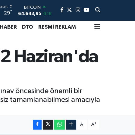
BITCOIN
64.643,95
0.16
°
29
DOLAR
47,6006
0.06
 HABER
DTO
RESMİ REKLAM
EURO
55,0250
0.02
STERLİN
64,2398
0.2
 12 Haziran'da
GRAM ALTIN
6500.87
0.12
BİST100
13.799
70
sınav öncesinde önemli bir
siksiz tamamlanabilmesi amacıyla
-
+
A
A