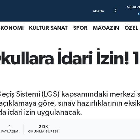
EKONOMİ
KÜLTÜR SANAT
SPOR
MAGAZİN
ÖZEL
ullara İdari İzin!
e Geçiş Sistemi (LGS) kapsamındaki merkezi 
 açıklamaya göre, sınav hazırlıklarının ek
 idari izin uygulanacak.
1
2 DK
PAYLAŞIM
OKUNMA SÜRESI