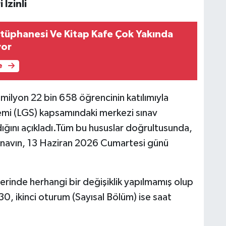
İzinli
ütüphanesi Ve Kitap Kafe Çok Yakında
yor
e
1 milyon 22 bin 658 öğrencinin katılımıyla
temi (LGS) kapsamındaki merkezi sınav
ığını açıkladı.Tüm bu hususlar doğrultusunda,
ınavın, 13 Haziran 2026 Cumartesi günü
erinde herhangi bir değişiklik yapılmamış olup
0, ikinci oturum (Sayısal Bölüm) ise saat