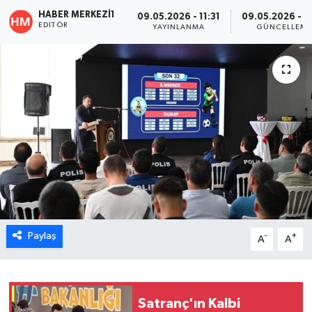
HABER MERKEZI1
09.05.2026 - 11:31
09.05.2026 - 1
ÖZEL HABER
EDITÖR
YAYINLANMA
GÜNCELLEM
DTO
RESMİ REKLAM
Paylaş
-
+
A
A
Satranç'ın Kalbi