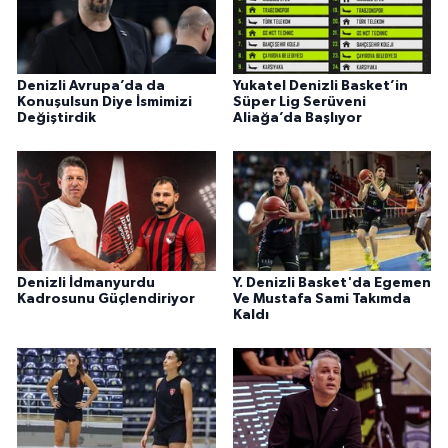
Denizli Avrupa’da da
Yukatel Denizli Basket’in
Konuşulsun Diye İsmimizi
Süper Lig Serüveni
Değiştirdik
Aliağa’da Başlıyor
Denizli İdmanyurdu
Y. Denizli Basket'da Egemen
Kadrosunu Güçlendiriyor
Ve Mustafa Sami Takımda
Kaldı