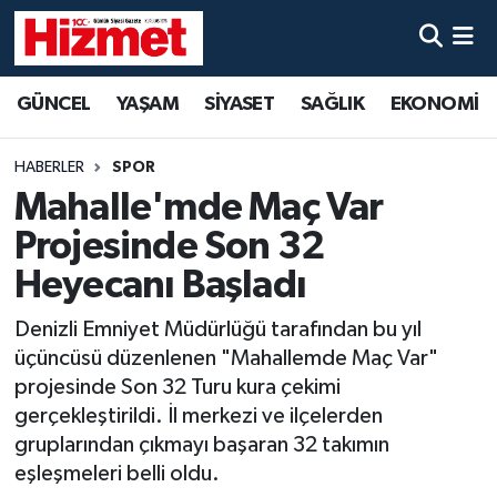
GÜNCEL
Denizli Nöbetçi Eczaneler
GÜNCEL
YAŞAM
SİYASET
SAĞLIK
EKONOMİ
YAŞAM
Denizli Hava Durumu
HABERLER
SPOR
SİYASET
Denizli Trafik Yoğunluk Haritası
Mahalle'mde Maç Var
Projesinde Son 32
SAĞLIK
Süper Lig Puan Durumu ve Fikstür
Heyecanı Başladı
EKONOMİ
Tüm Manşetler
Denizli Emniyet Müdürlüğü tarafından bu yıl
üçüncüsü düzenlenen "Mahallemde Maç Var"
KÜLTÜR SANAT
Son Dakika Haberleri
projesinde Son 32 Turu kura çekimi
gerçekleştirildi. İl merkezi ve ilçelerden
SPOR
Haber Arşivi
gruplarından çıkmayı başaran 32 takımın
eşleşmeleri belli oldu.
MAGAZİN