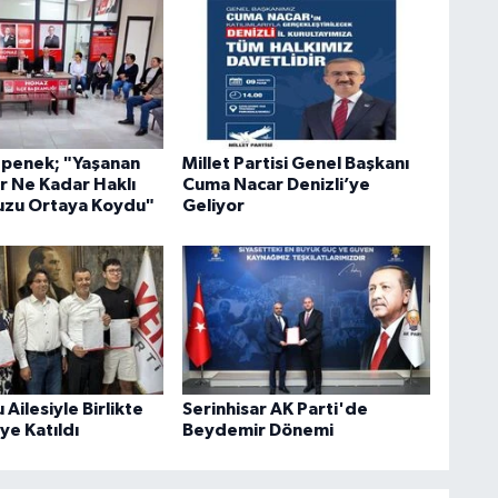
penek; "Yaşanan
Millet Partisi Genel Başkanı
r Ne Kadar Haklı
Cuma Nacar Denizli’ye
zu Ortaya Koydu"
Geliyor
Ailesiyle Birlikte
Serinhisar AK Parti'de
’ye Katıldı
Beydemir Dönemi