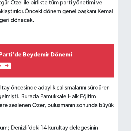
ür Özel ile birlikte tüm parti yönetimi ve
zaklaştırıldı.Önceki dönem genel başkanı Kemal
 geri dönecek.
 Parti'de Beydemir Dönemi
e
ltay öncesinde adaylık çalışmalarını sürdüren
gelmişti. Burada Pamukkale Halk Eğitim
ilere seslenen Özer, buluşmanın sonunda büyük
um; Denizli’deki 14 kurultay delegesinin