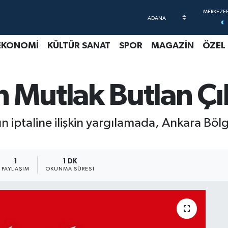
EKONOMİ
KÜLTÜR SANAT
SPOR
MAGAZİN
ÖZEL
Mutlak Butlan Çık
n iptaline ilişkin yargılamada, Ankara Bö
1
1 DK
PAYLAŞIM
OKUNMA SÜRESI