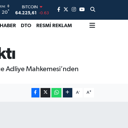
BITCOIN
°
20
64.225,61
-0.63
DOLAR
47,6704
0
 HABER
DTO
RESMİ REKLAM
EURO
55,0406
-0.08
STERLİN
tı
64,2143
0
GRAM ALTIN
6510.40
0.45
BİST100
lge Adliye Mahkemesi’nden
13.799
70
-
+
A
A