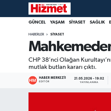
GÜNCEL
Denizli Nöbetçi Eczaneler
GÜNCEL
YAŞAM
SİYASET
SAĞLIK
YAŞAM
Denizli Hava Durumu
HABERLER
SİYASET
Mahkemeden 
SİYASET
Denizli Trafik Yoğunluk Haritası
SAĞLIK
Süper Lig Puan Durumu ve Fikstür
CHP 38’nci Olağan Kurultayı’nı
mutlak butlan kararı çıktı.
EKONOMİ
Tüm Manşetler
HABER MERKEZI1
21.05.2026 - 19:02
KÜLTÜR SANAT
Son Dakika Haberleri
EDITÖR
YAYINLANMA
SPOR
Haber Arşivi
MAGAZİN