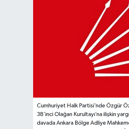
ÖZEL HABER
DTO
RESMİ REKLAM
Cumhuriyet Halk Partisi’nde Özgür Öze
38’inci Olağan Kurultayı’na ilişkin yargı 
davada Ankara Bölge Adliye Mahkemesi