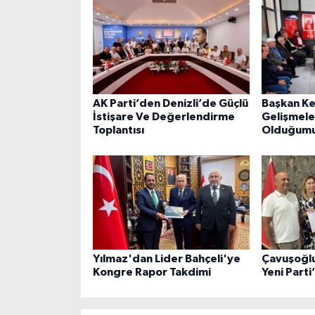
AK Parti’den Denizli’de Güçlü
Başkan Ke
İstişare Ve Değerlendirme
Gelişmele
Toplantısı
Olduğumu
Yılmaz'dan Lider Bahçeli'ye
Çavuşoğlu 
Kongre Rapor Takdimi
Yeni Parti