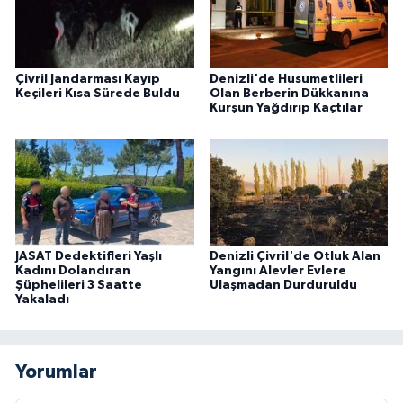
Çivril Jandarması Kayıp
Denizli'de Husumetlileri
Keçileri Kısa Sürede Buldu
Olan Berberin Dükkanına
Kurşun Yağdırıp Kaçtılar
JASAT Dedektifleri Yaşlı
Denizli Çivril'de Otluk Alan
Kadını Dolandıran
Yangını Alevler Evlere
Şüphelileri 3 Saatte
Ulaşmadan Durduruldu
Yakaladı
Yorumlar