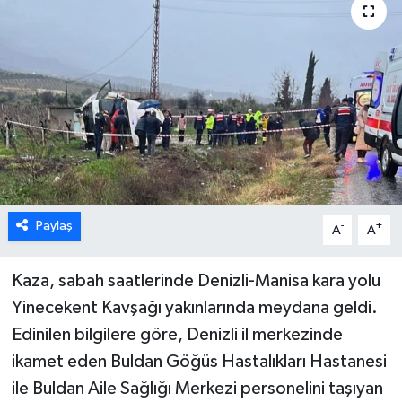
ÖZEL HABER
DTO
RESMİ REKLAM
Paylaş
-
+
A
A
Kaza, sabah saatlerinde Denizli-Manisa kara yolu
Yinecekent Kavşağı yakınlarında meydana geldi.
Edinilen bilgilere göre, Denizli il merkezinde
ikamet eden Buldan Göğüs Hastalıkları Hastanesi
ile Buldan Aile Sağlığı Merkezi personelini taşıyan