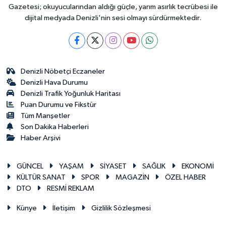
Gazetesi; okuyucularından aldığı güçle, yarım asırlık tecrübesi ile
dijital medyada Denizli'nin sesi olmayı sürdürmektedir.
Denizli Nöbetçi Eczaneler
Denizli Hava Durumu
Denizli Trafik Yoğunluk Haritası
Puan Durumu ve Fikstür
Tüm Manşetler
Son Dakika Haberleri
Haber Arşivi
GÜNCEL
YAŞAM
SİYASET
SAĞLIK
EKONOMİ
KÜLTÜR SANAT
SPOR
MAGAZİN
ÖZEL HABER
DTO
RESMİ REKLAM
Künye
İletişim
Gizlilik Sözleşmesi