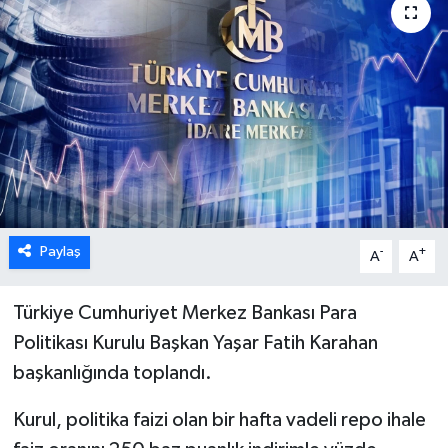
ÖZEL HABER
DTO
RESMİ REKLAM
Paylaş
-
+
A
A
Türkiye Cumhuriyet Merkez Bankası Para
Politikası Kurulu Başkan Yaşar Fatih Karahan
başkanlığında toplandı.
Kurul, politika faizi olan bir hafta vadeli repo ihale