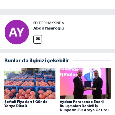
EDITÖR HAKKINDA
Abdil Yaşaroğlu
Bunlar da ilginizi çekebilir
Şeftali Fiyatları 1 Günde
Aydem Perakende Enerji
Yarıya Düştü
Buluşmaları Denizli İş
Dünyasını Bir Araya Getirdi