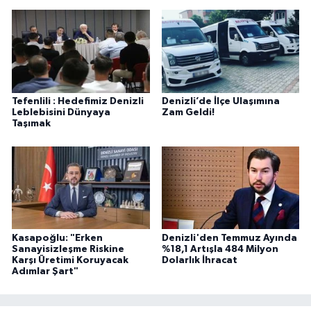
Tefenlili : Hedefimiz Denizli
Denizli’de İlçe Ulaşımına
Leblebisini Dünyaya
Zam Geldi!
Taşımak
Kasapoğlu: "Erken
Denizli'den Temmuz Ayında
Sanayisizleşme Riskine
%18,1 Artışla 484 Milyon
Karşı Üretimi Koruyacak
Dolarlık İhracat
Adımlar Şart"