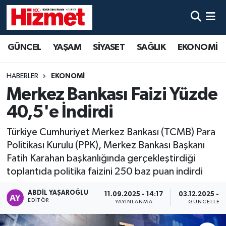
GÜNCEL
Denizli Nöbetçi Eczaneler
GÜNCEL
YAŞAM
SİYASET
SAĞLIK
EKONOMİ
YAŞAM
Denizli Hava Durumu
HABERLER
EKONOMİ
SİYASET
Denizli Trafik Yoğunluk Haritası
Merkez Bankası Faizi Yüzde
40,5'e İndirdi
SAĞLIK
Süper Lig Puan Durumu ve Fikstür
Türkiye Cumhuriyet Merkez Bankası (TCMB) Para
EKONOMİ
Tüm Manşetler
Politikası Kurulu (PPK), Merkez Bankası Başkanı
Fatih Karahan başkanlığında gerçekleştirdiği
KÜLTÜR SANAT
Son Dakika Haberleri
toplantıda politika faizini 250 baz puan indirdi
SPOR
Haber Arşivi
ABDIL YAŞAROĞLU
11.09.2025 - 14:17
03.12.2025 - 1
EDITÖR
YAYINLANMA
GÜNCELLEM
MAGAZİN