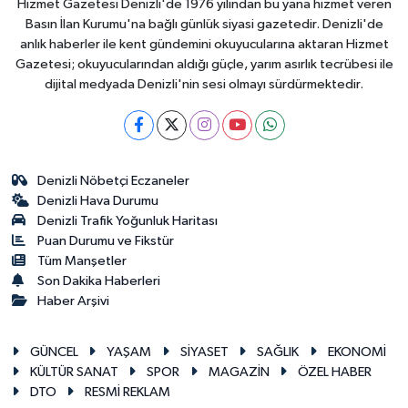
Hizmet Gazetesi Denizli'de 1976 yılından bu yana hizmet veren
Basın İlan Kurumu'na bağlı günlük siyasi gazetedir. Denizli'de
anlık haberler ile kent gündemini okuyucularına aktaran Hizmet
Gazetesi; okuyucularından aldığı güçle, yarım asırlık tecrübesi ile
dijital medyada Denizli'nin sesi olmayı sürdürmektedir.
Denizli Nöbetçi Eczaneler
Denizli Hava Durumu
Denizli Trafik Yoğunluk Haritası
Puan Durumu ve Fikstür
Tüm Manşetler
Son Dakika Haberleri
Haber Arşivi
GÜNCEL
YAŞAM
SİYASET
SAĞLIK
EKONOMİ
KÜLTÜR SANAT
SPOR
MAGAZİN
ÖZEL HABER
DTO
RESMİ REKLAM