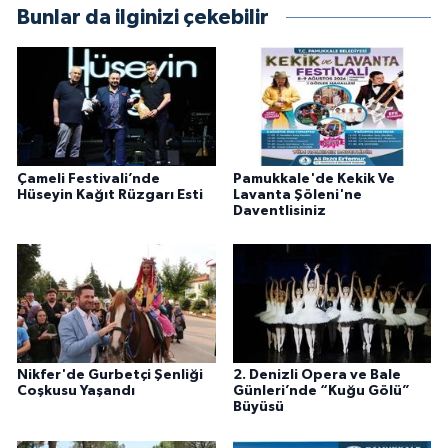
Bunlar da ilginizi çekebilir
Çameli Festivali’nde
Pamukkale'de Kekik Ve
Hüseyin Kağıt Rüzgarı Esti
Lavanta Şöleni'ne
Daventlisiniz
Nikfer'de Gurbetçi Şenliği
2. Denizli Opera ve Bale
Coşkusu Yaşandı
Günleri’nde “Kuğu Gölü”
Büyüsü