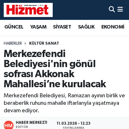
GÜNCEL
Denizli Nöbetçi Eczaneler
GÜNCEL
YAŞAM
SİYASET
SAĞLIK
EKONOMİ
YAŞAM
Denizli Hava Durumu
HABERLER
KÜLTÜR SANAT
SİYASET
Denizli Trafik Yoğunluk Haritası
Merkezefendi
Belediyesi'nin gönül
SAĞLIK
Süper Lig Puan Durumu ve Fikstür
sofrası Akkonak
EKONOMİ
Tüm Manşetler
Mahallesi’ne kurulacak
Merkezefendi Belediyesi, Ramazan ayının birlik ve
KÜLTÜR SANAT
Son Dakika Haberleri
beraberlik ruhunu mahalle iftarlarıyla yaşatmaya
SPOR
Haber Arşivi
devam ediyor.
HABER MERKEZI1
11.03.2026 - 12:23
MAGAZİN
EDITÖR
YAYINLANMA