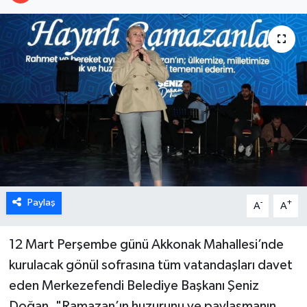
ÖZEL HABER
DTO
RESMİ REKLAM
Paylaş
-
+
A
A
12 Mart Perşembe günü Akkonak Mahallesi’nde
kurulacak gönül sofrasına tüm vatandaşları davet
eden Merkezefendi Belediye Başkanı Şeniz
Doğan, "Ramazan’ın huzurunu ve paylaşmanın