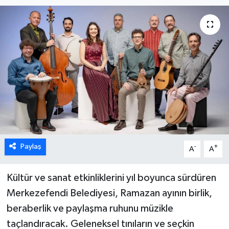
ÖZEL HABER
DTO
RESMİ REKLAM
Paylaş
-
+
A
A
Kültür ve sanat etkinliklerini yıl boyunca sürdüren
Merkezefendi Belediyesi, Ramazan ayının birlik,
beraberlik ve paylaşma ruhunu müzikle
taçlandıracak. Geleneksel tınıların ve seçkin