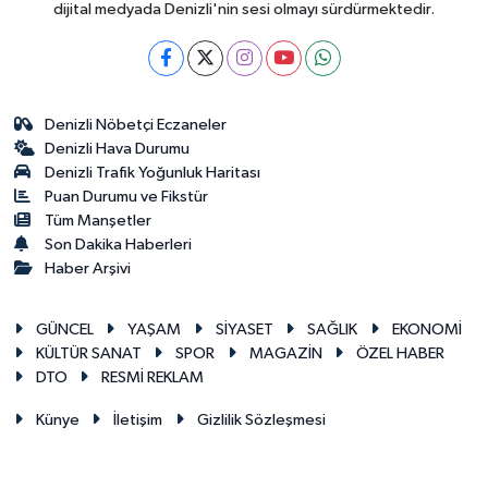
dijital medyada Denizli'nin sesi olmayı sürdürmektedir.
Denizli Nöbetçi Eczaneler
Denizli Hava Durumu
Denizli Trafik Yoğunluk Haritası
Puan Durumu ve Fikstür
Tüm Manşetler
Son Dakika Haberleri
Haber Arşivi
GÜNCEL
YAŞAM
SİYASET
SAĞLIK
EKONOMİ
KÜLTÜR SANAT
SPOR
MAGAZİN
ÖZEL HABER
DTO
RESMİ REKLAM
Künye
İletişim
Gizlilik Sözleşmesi