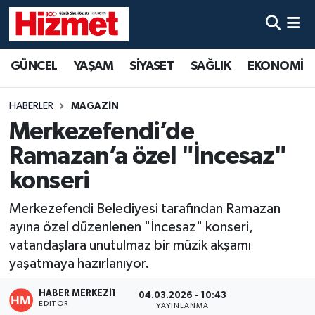
GÜNCEL
Denizli Nöbetçi Eczaneler
GÜNCEL
YAŞAM
SİYASET
SAĞLIK
EKONOMİ
YAŞAM
Denizli Hava Durumu
HABERLER
MAGAZIN
SİYASET
Denizli Trafik Yoğunluk Haritası
Merkezefendi’de
Ramazan’a özel "İncesaz"
SAĞLIK
Süper Lig Puan Durumu ve Fikstür
konseri
EKONOMİ
Tüm Manşetler
Merkezefendi Belediyesi tarafından Ramazan
ayına özel düzenlenen "İncesaz" konseri,
KÜLTÜR SANAT
Son Dakika Haberleri
vatandaşlara unutulmaz bir müzik akşamı
yaşatmaya hazırlanıyor.
SPOR
Haber Arşivi
HABER MERKEZI1
04.03.2026 - 10:43
MAGAZİN
EDITÖR
YAYINLANMA