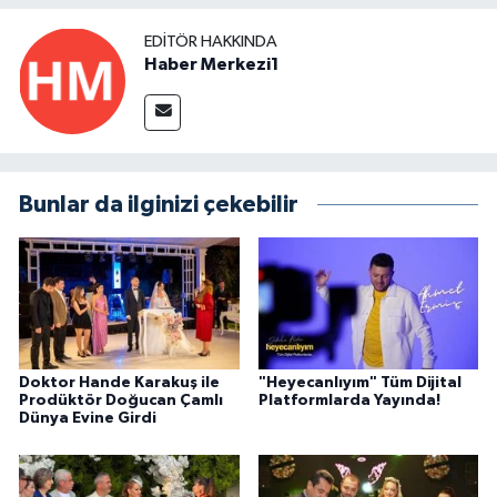
EDITÖR HAKKINDA
Haber Merkezi1
Bunlar da ilginizi çekebilir
Doktor Hande Karakuş ile
"Heyecanlıyım" Tüm Dijital
Prodüktör Doğucan Çamlı
Platformlarda Yayında!
Dünya Evine Girdi