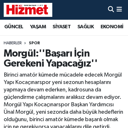
GÜNCEL
Denizli Nöbetçi Eczaneler
GÜNCEL
YAŞAM
SİYASET
SAĞLIK
EKONOMİ
YAŞAM
Denizli Hava Durumu
HABERLER
SPOR
SİYASET
Denizli Trafik Yoğunluk Haritası
Morgül:''Başarı İçin
Gerekeni Yapacağız''
SAĞLIK
Süper Lig Puan Durumu ve Fikstür
Birinci amatör kümede mücadele edecek Morgül
EKONOMİ
Tüm Manşetler
Yapı Kocaçınarspor yeni sezonun hesaplarını
yapmaya devam ederken, kadrosuna da
KÜLTÜR SANAT
Son Dakika Haberleri
güçlendirme çalışmalarını aralıksız devam ediyor.
Morgül Yapı Kocaçınarspor Başkan Yardımcısı
SPOR
Haber Arşivi
Ünal Morgül, yeni sezonda daha büyük hedeflerin
olduğunu, birinci amatör kümede başarılı olmak
MAGAZİN
için ne gerekiyorsa yapacaklarını dile getirdi.