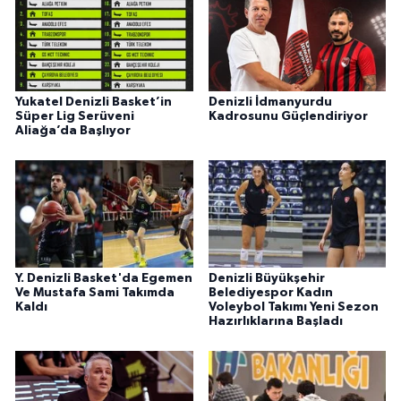
Yukatel Denizli Basket’in
Denizli İdmanyurdu
Süper Lig Serüveni
Kadrosunu Güçlendiriyor
Aliağa’da Başlıyor
Y. Denizli Basket'da Egemen
Denizli Büyükşehir
Ve Mustafa Sami Takımda
Belediyespor Kadın
Kaldı
Voleybol Takımı Yeni Sezon
Hazırlıklarına Başladı