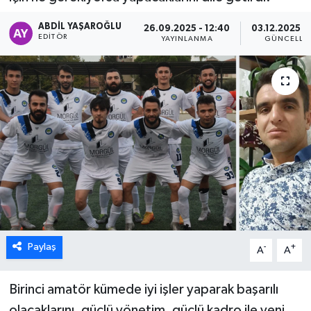
ÖZEL HABER
ABDIL YAŞAROĞLU
26.09.2025 - 12:40
03.12.2025 - 
EDITÖR
YAYINLANMA
GÜNCELLE
DTO
RESMİ REKLAM
Paylaş
-
+
A
A
Birinci amatör kümede iyi işler yaparak başarılı
olacaklarını, güçlü yönetim, güçlü kadro ile yeni