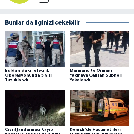
Bunlar da ilginizi çekebilir
Buldan'daki Tefecilik
Marmaris'te Ormanı
Operasyonunda 5 Kişi
Yakmaya Çalışan Şüpheli
Tutuklandı
Yakalandı
Çivril Jandarması Kayıp
Denizli'de Husumetlileri