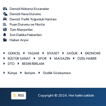
Denizli Nöbetçi Eczaneler
Denizli Hava Durumu
Denizli Trafik Yoğunluk Haritası
Puan Durumu ve Fikstür
Tüm Manşetler
Son Dakika Haberleri
Haber Arşivi
GÜNCEL
YAŞAM
SİYASET
SAĞLIK
EKONOMİ
KÜLTÜR SANAT
SPOR
MAGAZİN
ÖZEL HABER
DTO
RESMİ REKLAM
Künye
İletişim
Gizlilik Sözleşmesi
RSS
Copyright © 2024. Her hakkı saklıdır.