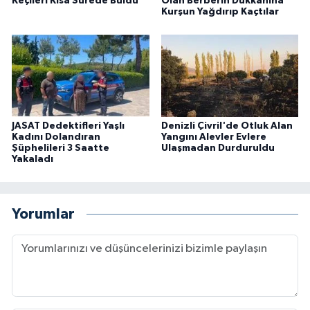
Keçileri Kısa Sürede Buldu
Olan Berberin Dükkanına
Kurşun Yağdırıp Kaçtılar
JASAT Dedektifleri Yaşlı
Denizli Çivril'de Otluk Alan
Kadını Dolandıran
Yangını Alevler Evlere
Şüphelileri 3 Saatte
Ulaşmadan Durduruldu
Yakaladı
Yorumlar