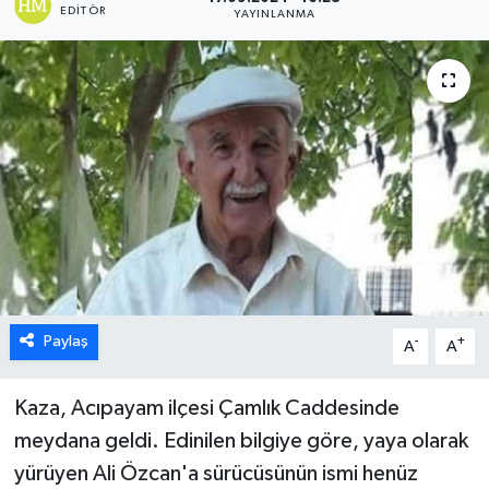
EDITÖR
YAYINLANMA
ÖZEL HABER
DTO
RESMİ REKLAM
Paylaş
-
+
A
A
Kaza, Acıpayam ilçesi Çamlık Caddesinde
meydana geldi. Edinilen bilgiye göre, yaya olarak
yürüyen Ali Özcan'a sürücüsünün ismi henüz