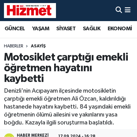
GÜNCEL
Denizli Nöbetçi Eczaneler
GÜNCEL
YAŞAM
SİYASET
SAĞLIK
EKONOMİ
YAŞAM
Denizli Hava Durumu
HABERLER
ASAYİŞ
SİYASET
Denizli Trafik Yoğunluk Haritası
Motosiklet çarptığı emekli
öğretmen hayatını
SAĞLIK
Süper Lig Puan Durumu ve Fikstür
kaybetti
EKONOMİ
Tüm Manşetler
Denizli'nin Acıpayam ilçesinde motosikletin
çarptığı emekli öğretmen Ali Özcan, kaldırıldığı
KÜLTÜR SANAT
Son Dakika Haberleri
hastanede hayatını kaybetti. 84 yaşındaki emekli
öğretmenin ölümü ailesini ve yakınlarını yasa
SPOR
Haber Arşivi
boğdu. Kazayla ilgili soruşturma başlatıldı.
MAGAZİN
HABER MERKEZI
17.09.2024 - 16:28