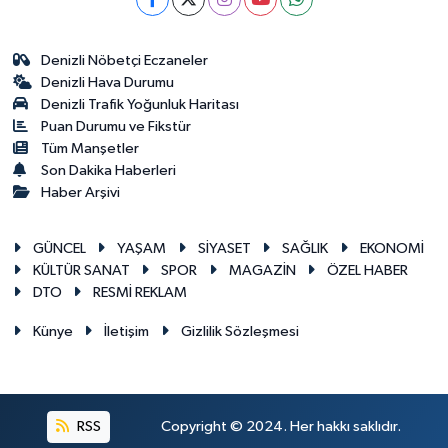
Denizli Nöbetçi Eczaneler
Denizli Hava Durumu
Denizli Trafik Yoğunluk Haritası
Puan Durumu ve Fikstür
Tüm Manşetler
Son Dakika Haberleri
Haber Arşivi
GÜNCEL
YAŞAM
SİYASET
SAĞLIK
EKONOMİ
KÜLTÜR SANAT
SPOR
MAGAZİN
ÖZEL HABER
DTO
RESMİ REKLAM
Künye
İletişim
Gizlilik Sözleşmesi
RSS
Copyright © 2024. Her hakkı saklıdır.