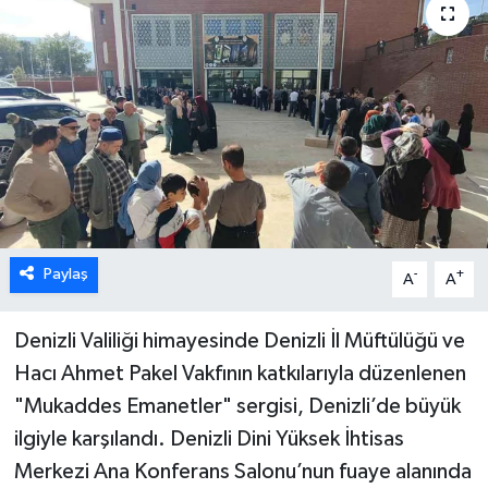
ÖZEL HABER
DTO
RESMİ REKLAM
Paylaş
-
+
A
A
Denizli Valiliği himayesinde Denizli İl Müftülüğü ve
Hacı Ahmet Pakel Vakfının katkılarıyla düzenlenen
"Mukaddes Emanetler" sergisi, Denizli’de büyük
ilgiyle karşılandı. Denizli Dini Yüksek İhtisas
Merkezi Ana Konferans Salonu’nun fuaye alanında