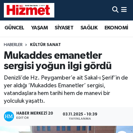
GÜNCEL
Denizli Nöbetçi Eczaneler
GÜNCEL
YAŞAM
SİYASET
SAĞLIK
EKONOMİ
YAŞAM
Denizli Hava Durumu
HABERLER
KÜLTÜR SANAT
SİYASET
Denizli Trafik Yoğunluk Haritası
Mukaddes emanetler
sergisi yoğun ilgi gördü
SAĞLIK
Süper Lig Puan Durumu ve Fikstür
Denizli’de Hz. Peygamber’e ait Sakal-ı Şerif’in de
EKONOMİ
Tüm Manşetler
yer aldığı ‘Mukaddes Emanetler’ sergisi,
vatandaşlara hem tarihi hem de manevi bir
KÜLTÜR SANAT
Son Dakika Haberleri
yolculuk yaşattı.
SPOR
Haber Arşivi
HABER MERKEZI 20
03.11.2025 - 10:39
EDITÖR
YAYINLANMA
MAGAZİN