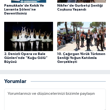
Pamukkale'de Kekik Ve
Nikfer'de Gurbetçi Şenliği
Lavanta Şöleni'ne
Coşkusu Yaşandı
Daventlisiniz
2. Denizli Opera ve Bale
10. Çağırgan Yörük Türkmen
Günleri’nde “Kuğu Gölü”
Şenliği Yoğun Katılımla
Büyüsü
Gerçekleşti
Yorumlar