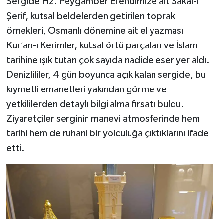
Sergide Hz. Peygamber Efendimize ait Sakal-ı
Şerif, kutsal beldelerden getirilen toprak
örnekleri, Osmanlı dönemine ait el yazması
Kur’an-ı Kerimler, kutsal örtü parçaları ve İslam
tarihine ışık tutan çok sayıda nadide eser yer aldı.
Denizlililer, 4 gün boyunca açık kalan sergide, bu
kıymetli emanetleri yakından görme ve
yetkililerden detaylı bilgi alma fırsatı buldu.
Ziyaretçiler serginin manevi atmosferinde hem
tarihi hem de ruhani bir yolculuğa çıktıklarını ifade
etti.