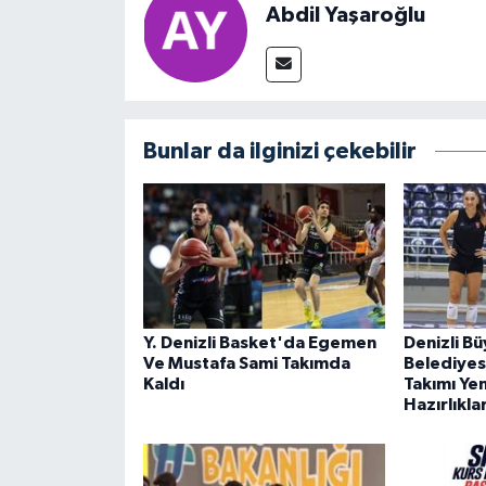
Abdil Yaşaroğlu
Bunlar da ilginizi çekebilir
Y. Denizli Basket'da Egemen
Denizli B
Ve Mustafa Sami Takımda
Belediyes
Kaldı
Takımı Ye
Hazırlıkla