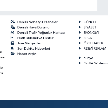
Denizli Nöbetçi Eczaneler
GÜNCEL
Denizli Hava Durumu
SİYASET
Denizli Trafik Yoğunluk Haritası
EKONOMİ
Puan Durumu ve Fikstür
SPOR
Tüm Manşetler
ÖZEL HABER
Son Dakika Haberleri
RESMİ REKLAM
si
Haber Arşivi
ini
Künye
Gizlilik Sözleşm
ile
ir.