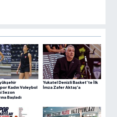
üyükşehir
Yukatel Denizli Basket’te İlk
por Kadın Voleybol
İmza Zafer Aktaş’a
ni Sezon
rına Başladı