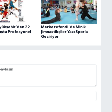
üyükşehir’den 22
Merkezefendi'de Minik
anşta Profesyonel
Jimnastikçiler Yazı Sporla
Geçiriyor