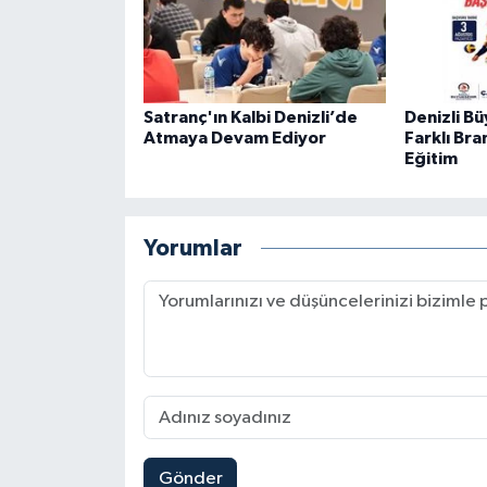
Satranç'ın Kalbi Denizli’de
Denizli B
Atmaya Devam Ediyor
Farklı Br
Eğitim
Yorumlar
Gönder