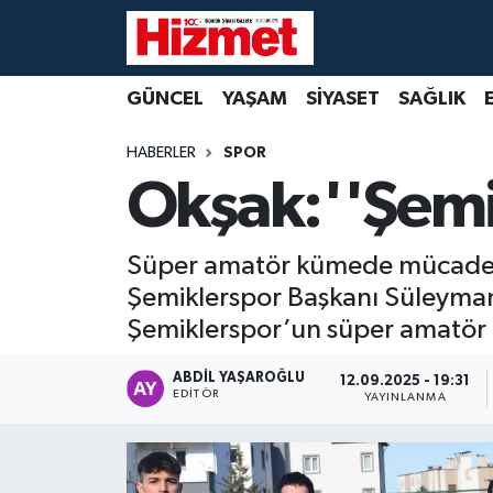
GÜNCEL
Denizli Nöbetçi Eczaneler
GÜNCEL
YAŞAM
SİYASET
SAĞLIK
YAŞAM
Denizli Hava Durumu
HABERLER
SPOR
Okşak:''Şemi
SİYASET
Denizli Trafik Yoğunluk Haritası
SAĞLIK
Süper Lig Puan Durumu ve Fikstür
Süper amatör kümede mücadele e
Şemiklerspor Başkanı Süleyman O
EKONOMİ
Tüm Manşetler
Şemiklerspor’un süper amatör 
KÜLTÜR SANAT
Son Dakika Haberleri
ABDIL YAŞAROĞLU
12.09.2025 - 19:31
EDITÖR
YAYINLANMA
SPOR
Haber Arşivi
MAGAZİN