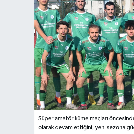
ÖZEL HABER
DTO
RESMİ REKLAM
Süper amatör küme maçları öncesinde iç
olarak devam ettiğini, yeni sezona güçl