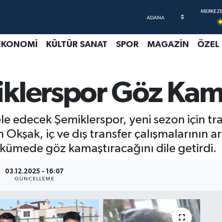
EKONOMİ
KÜLTÜR SANAT
SPOR
MAGAZİN
ÖZEL
klerspor Göz Kama
decek Şemiklerspor, yeni sezon için tran
kşak, iç ve dış transfer çalışmalarının ara
kümede göz kamaştıracağını dile getirdi.
03.12.2025 - 16:07
GÜNCELLEME