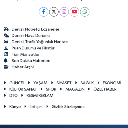
Denizli Nöbetçi Eczaneler
Denizli Hava Durumu
Denizli Trafik Yoğunluk Haritası
Puan Durumu ve Fikstür
Tüm Manşetler
Son Dakika Haberleri
Haber Arşivi
GÜNCEL
YAŞAM
SİYASET
SAĞLIK
EKONOMİ
KÜLTÜR SANAT
SPOR
MAGAZİN
ÖZEL HABER
DTO
RESMİ REKLAM
Künye
İletişim
Gizlilik Sözleşmesi