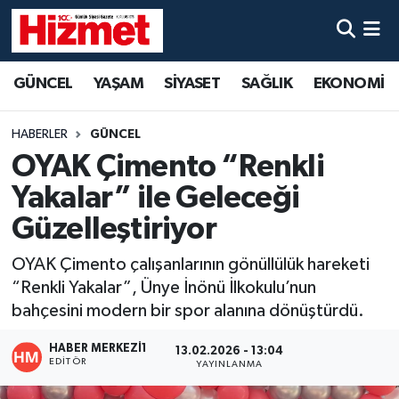
GÜNCEL
Denizli Nöbetçi Eczaneler
GÜNCEL
YAŞAM
SİYASET
SAĞLIK
EKONOMİ
YAŞAM
Denizli Hava Durumu
HABERLER
GÜNCEL
SİYASET
Denizli Trafik Yoğunluk Haritası
OYAK Çimento “Renkli
Yakalar” ile Geleceği
SAĞLIK
Süper Lig Puan Durumu ve Fikstür
Güzelleştiriyor
EKONOMİ
Tüm Manşetler
OYAK Çimento çalışanlarının gönüllülük hareketi
“Renkli Yakalar”, Ünye İnönü İlkokulu’nun
KÜLTÜR SANAT
Son Dakika Haberleri
bahçesini modern bir spor alanına dönüştürdü.
SPOR
Haber Arşivi
HABER MERKEZI1
13.02.2026 - 13:04
EDITÖR
YAYINLANMA
MAGAZİN