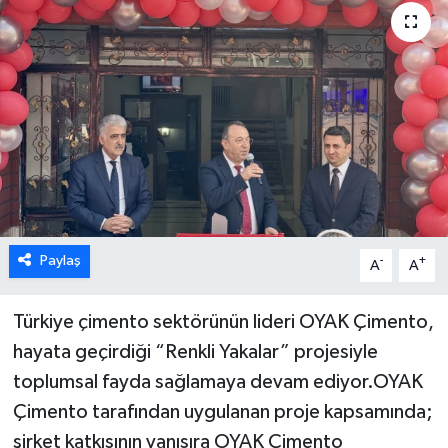
ÖZEL HABER
DTO
RESMİ REKLAM
Paylaş
-
+
A
A
Türkiye çimento sektörünün lideri OYAK Çimento,
hayata geçirdiği “Renkli Yakalar” projesiyle
toplumsal fayda sağlamaya devam ediyor.OYAK
Çimento tarafından uygulanan proje kapsamında;
şirket katkısının yanısıra OYAK Çimento