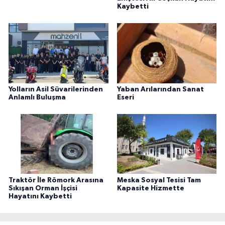
Kaybetti
Yolların Asil Süvarilerinden
Yaban Arılarından Sanat
Anlamlı Buluşma
Eseri
Traktör İle Römork Arasına
Meska Sosyal Tesisi Tam
Sıkışan Orman İşçisi
Kapasite Hizmette
Hayatını Kaybetti