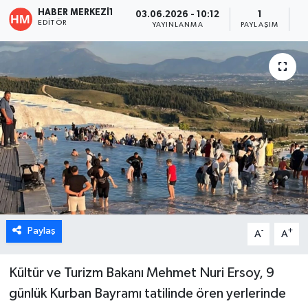
HABER MERKEZI1
03.06.2026 - 10:12
1
ÖZEL HABER
EDITÖR
YAYINLANMA
PAYLAŞIM
O
DTO
RESMİ REKLAM
Paylaş
-
+
A
A
Kültür ve Turizm Bakanı Mehmet Nuri Ersoy, 9
günlük Kurban Bayramı tatilinde ören yerlerinde