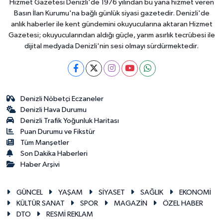
Hizmet Gazetesi Denizli'de 1976 yılından bu yana hizmet veren
Basın İlan Kurumu'na bağlı günlük siyasi gazetedir. Denizli'de
anlık haberler ile kent gündemini okuyucularına aktaran Hizmet
Gazetesi; okuyucularından aldığı güçle, yarım asırlık tecrübesi ile
dijital medyada Denizli'nin sesi olmayı sürdürmektedir.
Denizli Nöbetçi Eczaneler
Denizli Hava Durumu
Denizli Trafik Yoğunluk Haritası
Puan Durumu ve Fikstür
Tüm Manşetler
Son Dakika Haberleri
Haber Arşivi
GÜNCEL
YAŞAM
SİYASET
SAĞLIK
EKONOMİ
KÜLTÜR SANAT
SPOR
MAGAZİN
ÖZEL HABER
DTO
RESMİ REKLAM