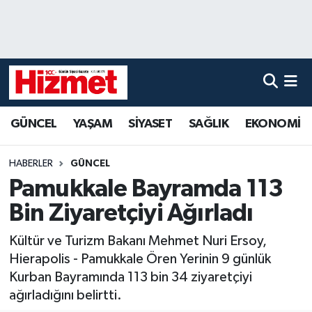
GÜNCEL
Denizli Nöbetçi Eczaneler
YAŞAM
Denizli Hava Durumu
GÜNCEL
YAŞAM
SİYASET
SAĞLIK
EKONOMİ
SİYASET
Denizli Trafik Yoğunluk Haritası
SAĞLIK
Süper Lig Puan Durumu ve Fikstür
HABERLER
GÜNCEL
Pamukkale Bayramda 113
EKONOMİ
Tüm Manşetler
Bin Ziyaretçiyi Ağırladı
KÜLTÜR SANAT
Son Dakika Haberleri
Kültür ve Turizm Bakanı Mehmet Nuri Ersoy,
Hierapolis - Pamukkale Ören Yerinin 9 günlük
SPOR
Haber Arşivi
Kurban Bayramında 113 bin 34 ziyaretçiyi
ağırladığını belirtti.
MAGAZİN