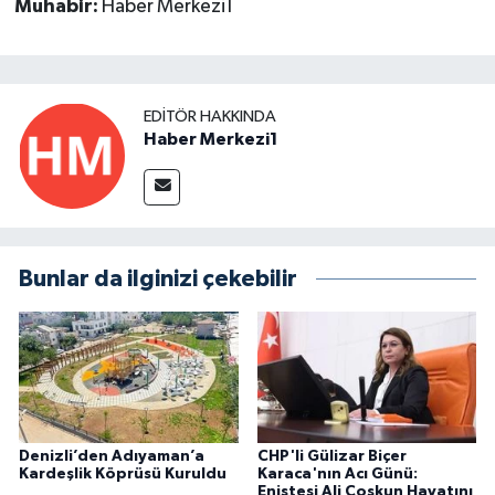
Muhabir:
Haber Merkezi1
EDITÖR HAKKINDA
Haber Merkezi1
Bunlar da ilginizi çekebilir
Denizli’den Adıyaman’a
CHP'li Gülizar Biçer
Kardeşlik Köprüsü Kuruldu
Karaca'nın Acı Günü:
Eniştesi Ali Coşkun Hayatını