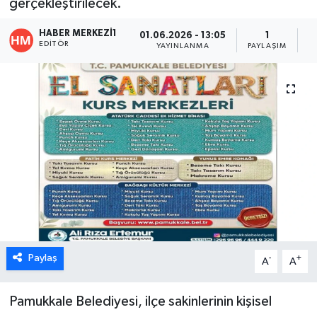
gerçekleştirilecek.
ÖZEL HABER
HABER MERKEZI1
01.06.2026 - 13:05
1
EDITÖR
YAYINLANMA
PAYLAŞIM
O
DTO
RESMİ REKLAM
Paylaş
-
+
A
A
Pamukkale Belediyesi, ilçe sakinlerinin kişisel