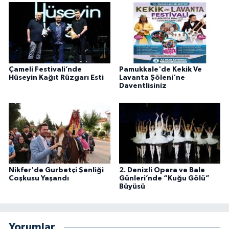
Çameli Festivali’nde
Pamukkale'de Kekik Ve
Hüseyin Kağıt Rüzgarı Esti
Lavanta Şöleni'ne
Daventlisiniz
Nikfer'de Gurbetçi Şenliği
2. Denizli Opera ve Bale
Coşkusu Yaşandı
Günleri’nde “Kuğu Gölü”
Büyüsü
Yorumlar