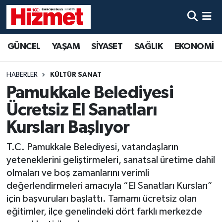
GÜNCEL
Denizli Nöbetçi Eczaneler
GÜNCEL
YAŞAM
SİYASET
SAĞLIK
EKONOMİ
YAŞAM
Denizli Hava Durumu
HABERLER
KÜLTÜR SANAT
SİYASET
Denizli Trafik Yoğunluk Haritası
Pamukkale Belediyesi
Ücretsiz El Sanatları
SAĞLIK
Süper Lig Puan Durumu ve Fikstür
Kursları Başlıyor
EKONOMİ
Tüm Manşetler
T.C. Pamukkale Belediyesi, vatandaşların
yeteneklerini geliştirmeleri, sanatsal üretime dahil
KÜLTÜR SANAT
Son Dakika Haberleri
olmaları ve boş zamanlarını verimli
değerlendirmeleri amacıyla “El Sanatları Kursları”
SPOR
Haber Arşivi
için başvuruları başlattı. Tamamı ücretsiz olan
eğitimler, ilçe genelindeki dört farklı merkezde
MAGAZİN