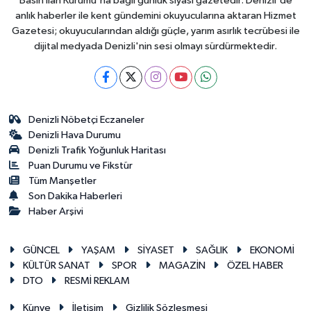
Basın İlan Kurumu'na bağlı günlük siyasi gazetedir. Denizli'de
anlık haberler ile kent gündemini okuyucularına aktaran Hizmet
Gazetesi; okuyucularından aldığı güçle, yarım asırlık tecrübesi ile
dijital medyada Denizli'nin sesi olmayı sürdürmektedir.
Denizli Nöbetçi Eczaneler
Denizli Hava Durumu
Denizli Trafik Yoğunluk Haritası
Puan Durumu ve Fikstür
Tüm Manşetler
Son Dakika Haberleri
Haber Arşivi
GÜNCEL
YAŞAM
SİYASET
SAĞLIK
EKONOMİ
KÜLTÜR SANAT
SPOR
MAGAZİN
ÖZEL HABER
DTO
RESMİ REKLAM
Künye
İletişim
Gizlilik Sözleşmesi