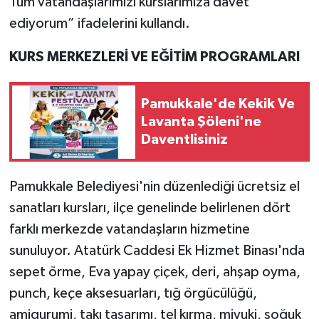
Tüm vatandaşlarımızı kurslarımıza davet
ediyorum” ifadelerini kullandı.
KURS MERKEZLERİ VE EĞİTİM PROGRAMLARI
Pamukkale'de Kekik Ve
Lavanta Şöleni'ne
Daventlisiniz
Pamukkale Belediyesi'nin düzenlediği ücretsiz el
sanatları kursları, ilçe genelinde belirlenen dört
farklı merkezde vatandaşların hizmetine
sunuluyor. Atatürk Caddesi Ek Hizmet Binası'nda
sepet örme, Eva yapay çiçek, deri, ahşap oyma,
punch, keçe aksesuarları, tığ örgücülüğü,
amigurumi, takı tasarımı, tel kırma, miyuki, soğuk