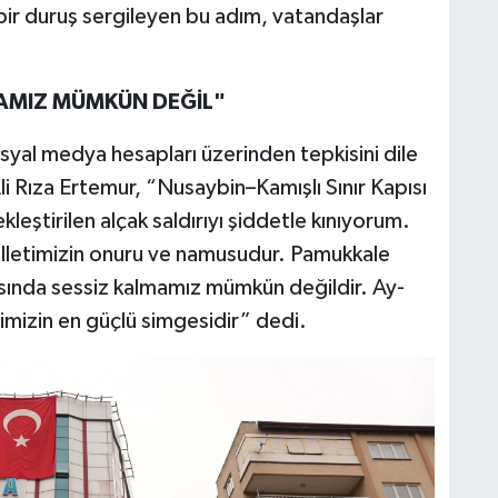
li bir duruş sergileyen bu adım, vatandaşlar
AMIZ MÜMKÜN DEĞİL"
syal medya hesapları üzerinden tepkisini dile
i Rıza Ertemur, “Nusaybin–Kamışlı Sınır Kapısı
eştirilen alçak saldırıyı şiddetle kınıyorum.
illetimizin onuru ve namusudur. Pamukkale
rşısında sessiz kalmamız mümkün değildir. Ay-
iğimizin en güçlü simgesidir” dedi.