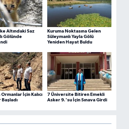
ike Altındaki Saz
Kuruma Noktasına Gelen
klı Gölünde
Süleymanlı Yayla Gölü
ndi
Yeniden Hayat Buldu
Ormanlar İçin Kalıcı
7 Üniversite Bitiren Emekli
 Başladı
Asker 9.'su İçin Sınava Girdi