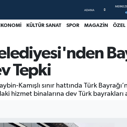
EKONOMİ
KÜLTÜR SANAT
SPOR
MAGAZİN
ÖZEL
lediyesi'nden Ba
ev Tepki
ybin-Kamışlı sınır hattında Türk Bayrağı’na
ndaki hizmet binalarına dev Türk bayrakları 