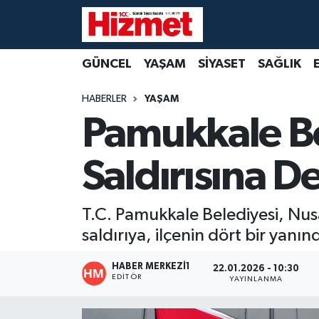
GÜNCEL
Denizli Nöbetçi Eczaneler
GÜNCEL
YAŞAM
SİYASET
SAĞLIK
YAŞAM
Denizli Hava Durumu
HABERLER
YAŞAM
Pamukkale Be
SİYASET
Denizli Trafik Yoğunluk Haritası
Saldırısına D
SAĞLIK
Süper Lig Puan Durumu ve Fikstür
EKONOMİ
Tüm Manşetler
T.C. Pamukkale Belediyesi, Nusa
saldırıya, ilçenin dört bir yanı
KÜLTÜR SANAT
Son Dakika Haberleri
HABER MERKEZI1
22.01.2026 - 10:30
SPOR
Haber Arşivi
EDITÖR
YAYINLANMA
MAGAZİN