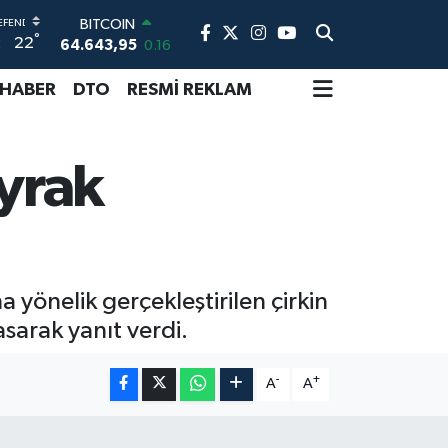
DOLAR
°
22
47,6704
0
EURO
55,0406
-0.08
 HABER
DTO
RESMİ REKLAM
STERLİN
64,2143
0
GRAM ALTIN
yrak
6500.87
0.12
BİST100
13.799
70
BITCOIN
64.643,95
0.16
 yönelik gerçekleştirilen çirkin
asarak yanıt verdi.
-
+
A
A