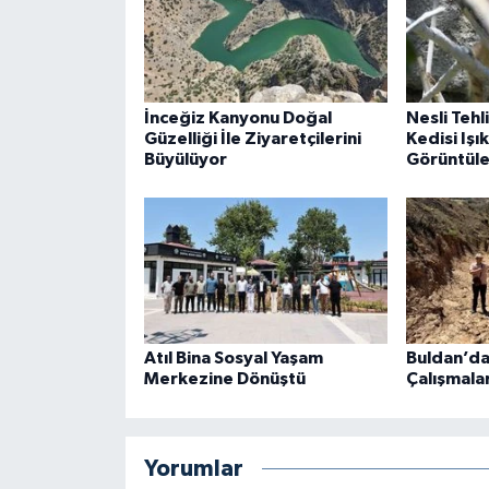
İnceğiz Kanyonu Doğal
Nesli Tehl
Güzelliği İle Ziyaretçilerini
Kedisi Işı
Büyülüyor
Görüntüle
Atıl Bina Sosyal Yaşam
Buldan’da 
Merkezine Dönüştü
Çalışmalar
Yorumlar