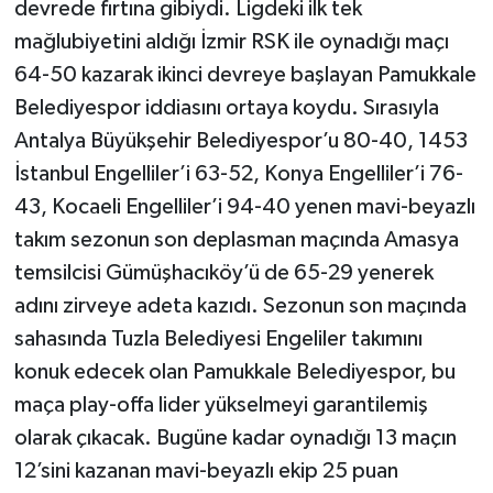
devrede fırtına gibiydi. Ligdeki ilk tek
mağlubiyetini aldığı İzmir RSK ile oynadığı maçı
64-50 kazarak ikinci devreye başlayan Pamukkale
Belediyespor iddiasını ortaya koydu. Sırasıyla
Antalya Büyükşehir Belediyespor’u 80-40, 1453
İstanbul Engelliler’i 63-52, Konya Engelliler’i 76-
43, Kocaeli Engelliler’i 94-40 yenen mavi-beyazlı
takım sezonun son deplasman maçında Amasya
temsilcisi Gümüşhacıköy’ü de 65-29 yenerek
adını zirveye adeta kazıdı. Sezonun son maçında
sahasında Tuzla Belediyesi Engeliler takımını
konuk edecek olan Pamukkale Belediyespor, bu
maça play-offa lider yükselmeyi garantilemiş
olarak çıkacak. Bugüne kadar oynadığı 13 maçın
12’sini kazanan mavi-beyazlı ekip 25 puan