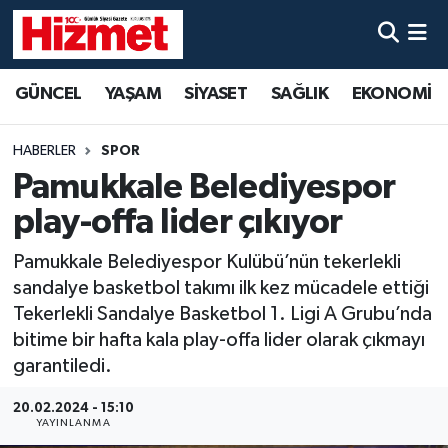
GÜNCEL
Denizli Nöbetçi Eczaneler
GÜNCEL
YAŞAM
SİYASET
SAĞLIK
EKONOMİ
YAŞAM
Denizli Hava Durumu
HABERLER
SPOR
SİYASET
Denizli Trafik Yoğunluk Haritası
Pamukkale Belediyespor
play-offa lider çıkıyor
SAĞLIK
Süper Lig Puan Durumu ve Fikstür
Pamukkale Belediyespor Kulübü’nün tekerlekli
EKONOMİ
Tüm Manşetler
sandalye basketbol takımı ilk kez mücadele ettiği
Tekerlekli Sandalye Basketbol 1. Ligi A Grubu’nda
KÜLTÜR SANAT
Son Dakika Haberleri
bitime bir hafta kala play-offa lider olarak çıkmayı
garantiledi.
SPOR
Haber Arşivi
20.02.2024 - 15:10
YAYINLANMA
MAGAZİN