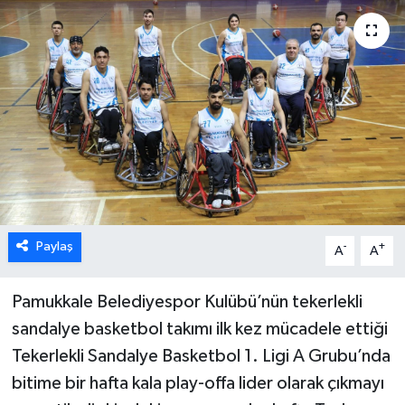
ÖZEL HABER
DTO
RESMİ REKLAM
Paylaş
-
+
A
A
Pamukkale Belediyespor Kulübü’nün tekerlekli
sandalye basketbol takımı ilk kez mücadele ettiği
Tekerlekli Sandalye Basketbol 1. Ligi A Grubu’nda
bitime bir hafta kala play-offa lider olarak çıkmayı