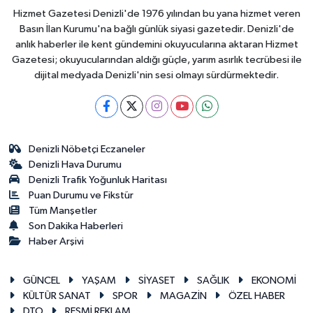
Hizmet Gazetesi Denizli'de 1976 yılından bu yana hizmet veren
Basın İlan Kurumu'na bağlı günlük siyasi gazetedir. Denizli'de
anlık haberler ile kent gündemini okuyucularına aktaran Hizmet
Gazetesi; okuyucularından aldığı güçle, yarım asırlık tecrübesi ile
dijital medyada Denizli'nin sesi olmayı sürdürmektedir.
Denizli Nöbetçi Eczaneler
Denizli Hava Durumu
Denizli Trafik Yoğunluk Haritası
Puan Durumu ve Fikstür
Tüm Manşetler
Son Dakika Haberleri
Haber Arşivi
GÜNCEL
YAŞAM
SİYASET
SAĞLIK
EKONOMİ
KÜLTÜR SANAT
SPOR
MAGAZİN
ÖZEL HABER
DTO
RESMİ REKLAM