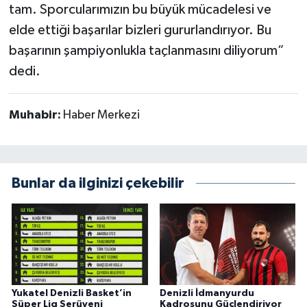
tam. Sporcularımızın bu büyük mücadelesi ve
elde ettiği başarılar bizleri gururlandırıyor. Bu
başarının şampiyonlukla taçlanmasını diliyorum”
dedi.
Muhabir:
Haber Merkezi
Bunlar da ilginizi çekebilir
Yukatel Denizli Basket’in
Denizli İdmanyurdu
Süper Lig Serüveni
Kadrosunu Güçlendiriyor