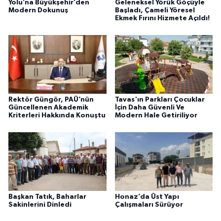
Yolu’na Büyükşehir’den
Geleneksel Yörük Göçüyle
Modern Dokunuş
Başladı, Çameli Yöresel
Ekmek Fırını Hizmete Açıldı!
Rektör Güngör, PAÜ’nün
Tavas'ın Parkları Çocuklar
Güncellenen Akademik
İçin Daha Güvenli Ve
Kriterleri Hakkında Konuştu
Modern Hale Getiriliyor
Başkan Tatık, Baharlar
Honaz’da Üst Yapı
Sakinlerini Dinledi
Çalışmaları Sürüyor