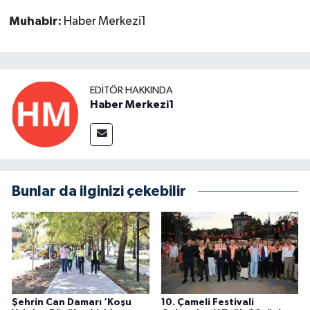
Muhabir:
Haber Merkezi1
EDITÖR HAKKINDA
Haber Merkezi1
Bunlar da ilginizi çekebilir
Şehrin Can Damarı ‘Koşu
10. Çameli Festivali