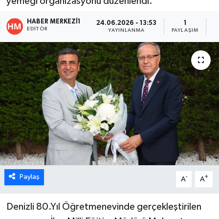
yemeği organizasyonu düzenlendi.
ÖZEL HABER
HABER MERKEZI1
24.06.2026 - 13:53
1
EDITÖR
YAYINLANMA
PAYLAŞIM
O
DTO
RESMİ REKLAM
Paylaş
-
+
A
A
Denizli 80.Yıl Öğretmenevinde gerçekleştirilen