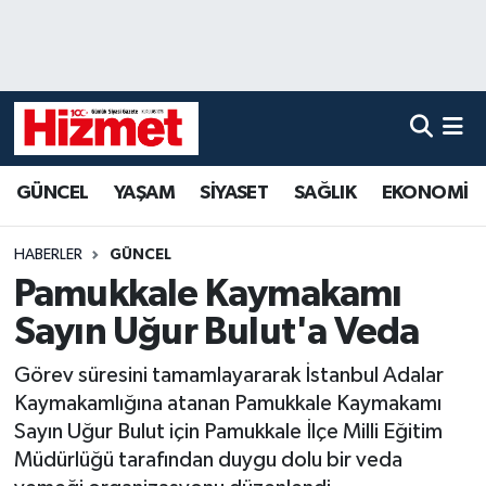
GÜNCEL
Denizli Nöbetçi Eczaneler
YAŞAM
Denizli Hava Durumu
GÜNCEL
YAŞAM
SİYASET
SAĞLIK
EKONOMİ
SİYASET
Denizli Trafik Yoğunluk Haritası
SAĞLIK
Süper Lig Puan Durumu ve Fikstür
HABERLER
GÜNCEL
Pamukkale Kaymakamı
EKONOMİ
Tüm Manşetler
Sayın Uğur Bulut'a Veda
KÜLTÜR SANAT
Son Dakika Haberleri
Görev süresini tamamlayararak İstanbul Adalar
Kaymakamlığına atanan Pamukkale Kaymakamı
SPOR
Haber Arşivi
Sayın Uğur Bulut için Pamukkale İlçe Milli Eğitim
Müdürlüğü tarafından duygu dolu bir veda
MAGAZİN