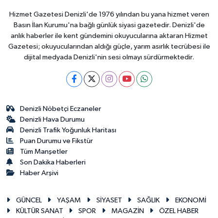
Hizmet Gazetesi Denizli'de 1976 yılından bu yana hizmet veren
Basın İlan Kurumu'na bağlı günlük siyasi gazetedir. Denizli'de
anlık haberler ile kent gündemini okuyucularına aktaran Hizmet
Gazetesi; okuyucularından aldığı güçle, yarım asırlık tecrübesi ile
dijital medyada Denizli'nin sesi olmayı sürdürmektedir.
Denizli Nöbetçi Eczaneler
Denizli Hava Durumu
Denizli Trafik Yoğunluk Haritası
Puan Durumu ve Fikstür
Tüm Manşetler
Son Dakika Haberleri
Haber Arşivi
GÜNCEL
YAŞAM
SİYASET
SAĞLIK
EKONOMİ
KÜLTÜR SANAT
SPOR
MAGAZİN
ÖZEL HABER