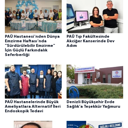
PAÜ Hastanesi'nden Dünya
PAÜ Tıp Fakültesinde
Emzirme Haftası'nda
Akciğer Kanserinde Dev
"Sürdürülebilir Emzirme"
Adım
İçin Güçlü Farkındalık
Seferberliği
PAÜ Hastanelerinde Büyük
Denizli Büyükşehir Evde
Ameliyatlara Alternatif İleri
Sağlık’a Teşekkür Yağmuru
Endoskopik Tedavi