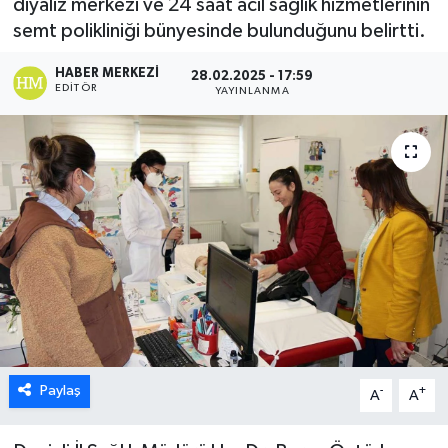
diyaliz merkezi ve 24 saat acil sağlık hizmetlerinin
semt polikliniği bünyesinde bulunduğunu belirtti.
ÖZEL HABER
HABER MERKEZI
28.02.2025 - 17:59
DTO
EDITÖR
YAYINLANMA
RESMİ REKLAM
Paylaş
-
+
A
A