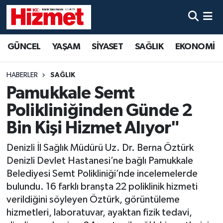
GÜNCEL
Denizli Nöbetçi Eczaneler
GÜNCEL
YAŞAM
SİYASET
SAĞLIK
EKONOMİ
YAŞAM
Denizli Hava Durumu
HABERLER
SAĞLIK
SİYASET
Denizli Trafik Yoğunluk Haritası
Pamukkale Semt
Polikliniğinden Günde 2
SAĞLIK
Süper Lig Puan Durumu ve Fikstür
Bin Kişi Hizmet Alıyor"
EKONOMİ
Tüm Manşetler
Denizli İl Sağlık Müdürü Uz. Dr. Berna Öztürk
Denizli Devlet Hastanesi’ne bağlı Pamukkale
KÜLTÜR SANAT
Son Dakika Haberleri
Belediyesi Semt Polikliniği’nde incelemelerde
bulundu. 16 farklı branşta 22 poliklinik hizmeti
SPOR
Haber Arşivi
verildiğini söyleyen Öztürk, görüntüleme
hizmetleri, laboratuvar, ayaktan fizik tedavi,
MAGAZİN