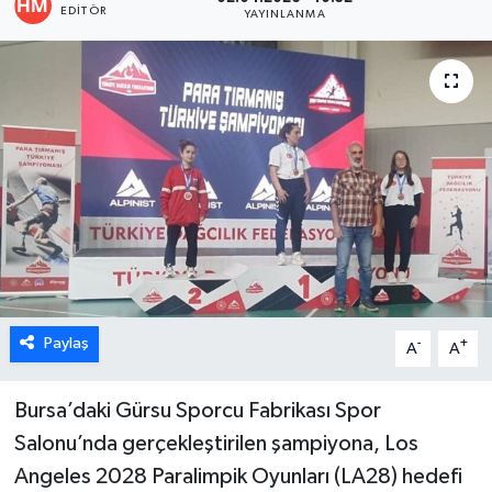
EDITÖR
YAYINLANMA
ÖZEL HABER
DTO
RESMİ REKLAM
Paylaş
-
+
A
A
Bursa’daki Gürsu Sporcu Fabrikası Spor
Salonu’nda gerçekleştirilen şampiyona, Los
Angeles 2028 Paralimpik Oyunları (LA28) hedefi