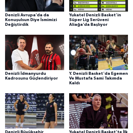
Denizli Avrupa’da da
Yukatel Denizli Basket’in
Konuşulsun Diye İsmimizi
Süper Lig Serüveni
Değiştirdik
Aliağa’da Başlıyor
Denizli İdmanyurdu
Y. Denizli Basket'da Egemen
Kadrosunu Güçlendiriyor
Ve Mustafa Sami Takımda
Kaldı
Denizli Büyükşehir
Yukatel Denizli Basket’te İlk