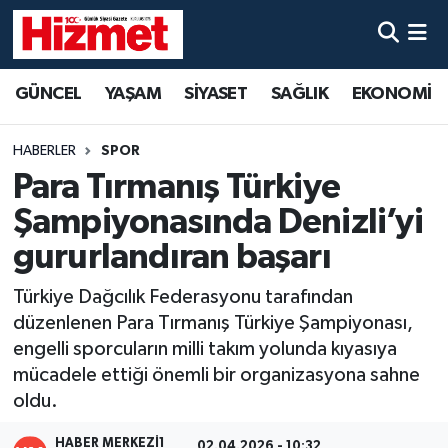
GÜNCEL
Denizli Nöbetçi Eczaneler
GÜNCEL
YAŞAM
SİYASET
SAĞLIK
EKONOMİ
YAŞAM
Denizli Hava Durumu
HABERLER
SPOR
SİYASET
Denizli Trafik Yoğunluk Haritası
Para Tırmanış Türkiye
Şampiyonasında Denizli’yi
SAĞLIK
Süper Lig Puan Durumu ve Fikstür
gururlandıran başarı
EKONOMİ
Tüm Manşetler
Türkiye Dağcılık Federasyonu tarafından
düzenlenen Para Tırmanış Türkiye Şampiyonası,
KÜLTÜR SANAT
Son Dakika Haberleri
engelli sporcuların milli takım yolunda kıyasıya
mücadele ettiği önemli bir organizasyona sahne
SPOR
Haber Arşivi
oldu.
MAGAZİN
HABER MERKEZI1
02.04.2026 - 10:32