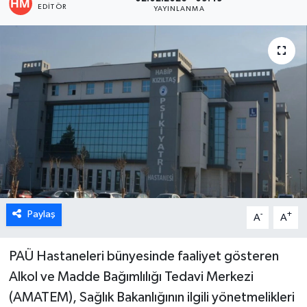
EDITÖR
YAYINLANMA
ÖZEL HABER
DTO
RESMİ REKLAM
Paylaş
-
+
A
A
PAÜ Hastaneleri bünyesinde faaliyet gösteren
Alkol ve Madde Bağımlılığı Tedavi Merkezi
(AMATEM), Sağlık Bakanlığının ilgili yönetmelikleri