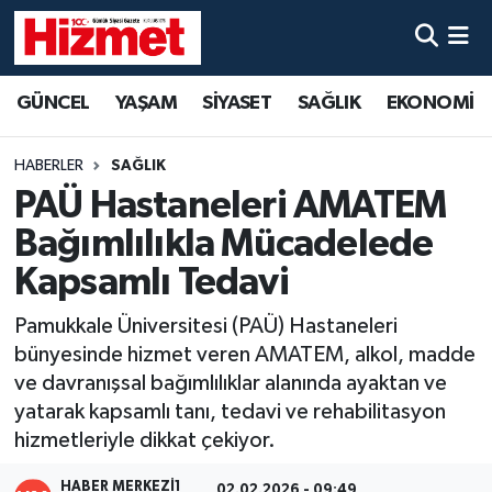
GÜNCEL
Denizli Nöbetçi Eczaneler
GÜNCEL
YAŞAM
SİYASET
SAĞLIK
EKONOMİ
YAŞAM
Denizli Hava Durumu
HABERLER
SAĞLIK
SİYASET
Denizli Trafik Yoğunluk Haritası
PAÜ Hastaneleri AMATEM
Bağımlılıkla Mücadelede
SAĞLIK
Süper Lig Puan Durumu ve Fikstür
Kapsamlı Tedavi
EKONOMİ
Tüm Manşetler
Pamukkale Üniversitesi (PAÜ) Hastaneleri
bünyesinde hizmet veren AMATEM, alkol, madde
KÜLTÜR SANAT
Son Dakika Haberleri
ve davranışsal bağımlılıklar alanında ayaktan ve
yatarak kapsamlı tanı, tedavi ve rehabilitasyon
SPOR
Haber Arşivi
hizmetleriyle dikkat çekiyor.
MAGAZİN
HABER MERKEZI1
02.02.2026 - 09:49