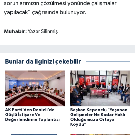
sorunlarımızın çözülmesi yönünde çalışmalar
yapılacak” çağrısında bulunuyor.
Muhabir:
Yazar Silinmiş
Bunlar da ilginizi çekebilir
AK Parti’den Denizli’de
Başkan Kepenek; "Yaşanan
Güçlü İstişare Ve
Gelişmeler Ne Kadar Haklı
Değerlendirme Toplantısı
Olduğumuzu Ortaya
Koydu"