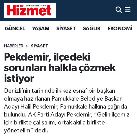
GÜNCEL
Denizli Nöbetçi Eczaneler
GÜNCEL
YAŞAM
SİYASET
SAĞLIK
EKONOMİ
YAŞAM
Denizli Hava Durumu
HABERLER
SİYASET
SİYASET
Denizli Trafik Yoğunluk Haritası
Pekdemir, ilçedeki
sorunları halkla çözmek
SAĞLIK
Süper Lig Puan Durumu ve Fikstür
istiyor
EKONOMİ
Tüm Manşetler
Denizli’nin tarihinde ilk kez esnaf bir başkan
olmaya hazırlanan Pamukkale Belediye Başkan
KÜLTÜR SANAT
Son Dakika Haberleri
Adayı Halil Pekdemir, Pamukkale halkına çağrıda
bulundu. AK Parti Adayı Pekdemir, “Gelin ilçemiz
SPOR
Haber Arşivi
için birlikte çalışalım, ortak akılla birlikte
yönetelim” dedi.
MAGAZİN