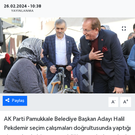
26.02.2024 - 10:38
ÖZEL HABER
YAYINLANMA
DTO
RESMİ REKLAM
Paylaş
-
+
A
A
AK Parti Pamukkale Belediye Başkan Adayı Halil
Pekdemir seçim çalışmaları doğrultusunda yaptığı