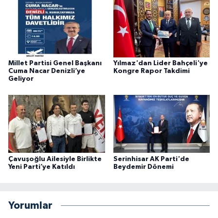
Millet Partisi Genel Başkanı
Yılmaz'dan Lider Bahçeli'ye
Cuma Nacar Denizli’ye
Kongre Rapor Takdimi
Geliyor
Çavuşoğlu Ailesiyle Birlikte
Serinhisar AK Parti'de
Yeni Parti’ye Katıldı
Beydemir Dönemi
Yorumlar