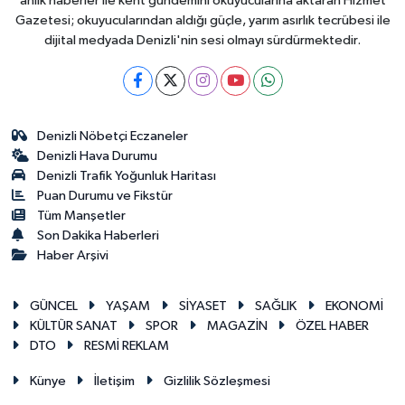
anlık haberler ile kent gündemini okuyucularına aktaran Hizmet
Gazetesi; okuyucularından aldığı güçle, yarım asırlık tecrübesi ile
dijital medyada Denizli'nin sesi olmayı sürdürmektedir.
Denizli Nöbetçi Eczaneler
Denizli Hava Durumu
Denizli Trafik Yoğunluk Haritası
Puan Durumu ve Fikstür
Tüm Manşetler
Son Dakika Haberleri
Haber Arşivi
GÜNCEL
YAŞAM
SİYASET
SAĞLIK
EKONOMİ
KÜLTÜR SANAT
SPOR
MAGAZİN
ÖZEL HABER
DTO
RESMİ REKLAM
Künye
İletişim
Gizlilik Sözleşmesi