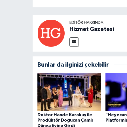
EDITÖR HAKKINDA
Hizmet Gazetesi
Bunlar da ilginizi çekebilir
Doktor Hande Karakuş ile
"Heyecanl
Prodüktör Doğucan Çamlı
Platforml
Dünya Evine Girdi