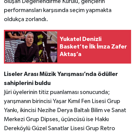
oluşan Değerlendirme Kurulu, gençlerin
performansları karşısında seçim yapmakta
oldukça zorlandı.
Yukatel Denizli
Basket’te İlk İmza Zafer
Aktaş’a
Liseler Arası Müzik Yarışması’nda ödüller
sahiplerini buldu
Jüri üyelerinin titiz puanlaması sonucunda;
yarışmanın birincisi Yaşar Kımıl Fen Lisesi Grup
Yankı, ikincisi Nezihe Derya Baltalı Bilim ve Sanat
Merkezi Grup Dipses, üçüncüsü ise Hakkı
Dereköylü Güzel Sanatlar Lisesi Grup Retro