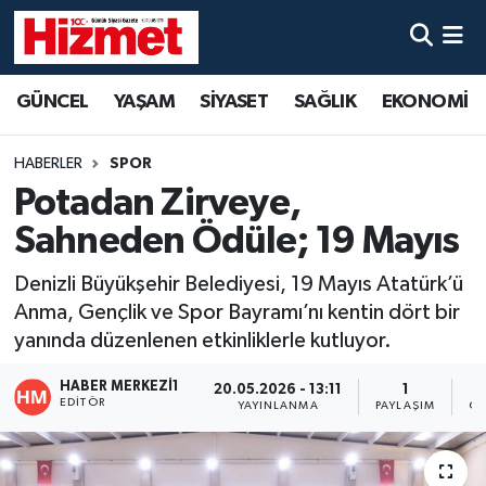
GÜNCEL
Denizli Nöbetçi Eczaneler
GÜNCEL
YAŞAM
SİYASET
SAĞLIK
EKONOMİ
YAŞAM
Denizli Hava Durumu
HABERLER
SPOR
SİYASET
Denizli Trafik Yoğunluk Haritası
Potadan Zirveye,
Sahneden Ödüle; 19 Mayıs
SAĞLIK
Süper Lig Puan Durumu ve Fikstür
Denizli Büyükşehir Belediyesi, 19 Mayıs Atatürk’ü
EKONOMİ
Tüm Manşetler
Anma, Gençlik ve Spor Bayramı’nı kentin dört bir
yanında düzenlenen etkinliklerle kutluyor.
KÜLTÜR SANAT
Son Dakika Haberleri
HABER MERKEZI1
20.05.2026 - 13:11
1
EDITÖR
YAYINLANMA
PAYLAŞIM
OK
SPOR
Haber Arşivi
MAGAZİN