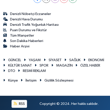
Denizli Nöbetçi Eczaneler
Denizli Hava Durumu
Denizli Trafik Yoğunluk Haritası
Puan Durumu ve Fikstür
Tüm Manşetler
Son Dakika Haberleri
Haber Arşivi
GÜNCEL
YAŞAM
SİYASET
SAĞLIK
EKONOMİ
KÜLTÜR SANAT
SPOR
MAGAZİN
ÖZEL HABER
DTO
RESMİ REKLAM
Künye
İletişim
Gizlilik Sözleşmesi
RSS
Copyright © 2024. Her hakkı saklıdır.