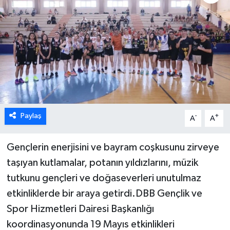
ÖZEL HABER
DTO
RESMİ REKLAM
Paylaş
-
+
A
A
Gençlerin enerjisini ve bayram coşkusunu zirveye
taşıyan kutlamalar, potanın yıldızlarını, müzik
tutkunu gençleri ve doğaseverleri unutulmaz
etkinliklerde bir araya getirdi.DBB Gençlik ve
Spor Hizmetleri Dairesi Başkanlığı
koordinasyonunda 19 Mayıs etkinlikleri