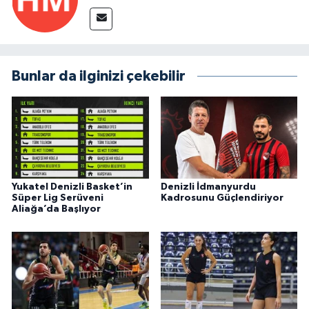
Bunlar da ilginizi çekebilir
Yukatel Denizli Basket’in
Denizli İdmanyurdu
Süper Lig Serüveni
Kadrosunu Güçlendiriyor
Aliağa’da Başlıyor